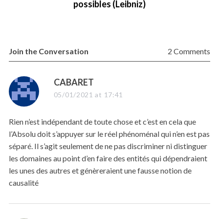
possibles (Leibniz)
Join the Conversation
2 Comments
s
CABARET
a
05/01/2021 at 17:41
y
s
Rien n’est indépendant de toute chose et c’est en cela que
:
l’Absolu doit s’appuyer sur le réel phénoménal qui n’en est pas
séparé. Il s’agit seulement de ne pas discriminer ni distinguer
les domaines au point d’en faire des entités qui dépendraient
les unes des autres et génèreraient une fausse notion de
causalité