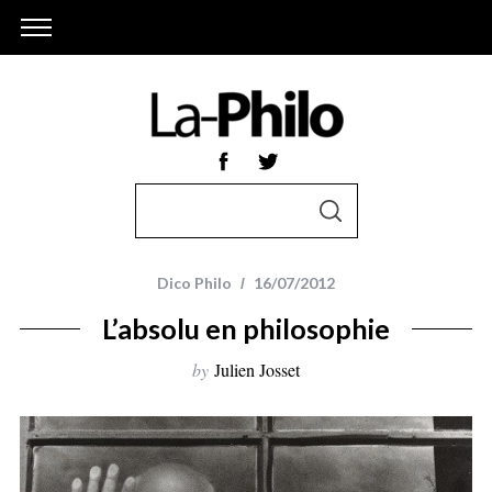
S
S
e
E
A
a
R
r
C
Dico Philo
16/07/2012
H
c
L’absolu en philosophie
h
f
by
Julien Josset
o
r
: