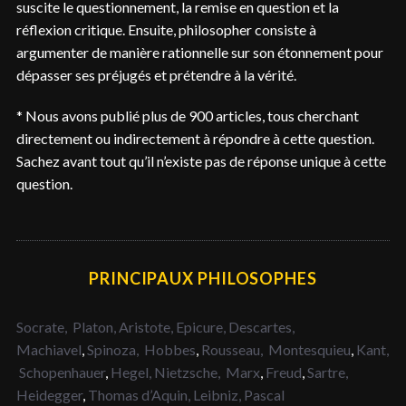
suscite le questionnement, la remise en question et la
réflexion critique. Ensuite, philosopher consiste à
argumenter de manière rationnelle sur son étonnement pour
dépasser ses préjugés et prétendre à la vérité.
* Nous avons publié plus de 900 articles, tous cherchant
directement ou indirectement à répondre à cette question.
Sachez avant tout qu’il n’existe pas de réponse unique à cette
question.
PRINCIPAUX PHILOSOPHES
Socrate,
Platon,
Aristote,
Epicure,
Descartes,
Machiavel
,
Spinoza,
Hobbes
,
Rousseau,
Montesquieu
,
Kant,
Schopenhauer
,
Hegel,
Nietzsche,
Marx
,
Freud
,
Sartre,
Heidegger
,
Thomas d’Aquin,
Leibniz,
Pascal