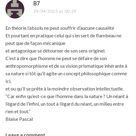
s
B7
a
24/04/2023 at 00:29
y
s
En théorie l’absolu ne peut souffrir d’aucune causalité
:
Et pourtant en pratique celui qui s’en sert de flambeau ne
peut que de façon mécanique
et antagonique se détourner de son sens originel.
C’est à dire que l’homme ne peut se défaire de son
anthropomorphisme et de sa vision prismatique inhérante à
sa nature si tôt qu’il agite un concept philosophique comme
ici,
et ou qu’il se prête à la moindre observation intellectuelle.
“Car enfin qu’est-ce que l’homme dans la nature ? Un néant à
l’égard de l’infini, un tout à l’égard du néant, un milieu entre
rien et tout.”
S
e
Blaise Pascal
a
r
Leave a comment
L