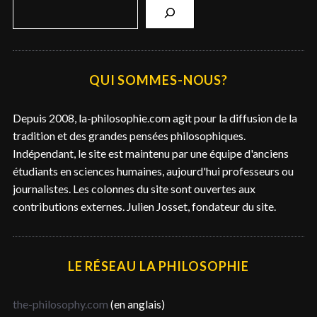
R
e
c
h
e
QUI SOMMES-NOUS?
r
c
Depuis 2008, la-philosophie.com agit pour la diffusion de la
h
tradition et des grandes pensées philosophiques.
e
Indépendant, le site est maintenu par une équipe d'anciens
r
étudiants en sciences humaines, aujourd'hui professeurs ou
journalistes. Les colonnes du site sont ouvertes aux
contributions externes. Julien Josset, fondateur du site.
LE RÉSEAU LA PHILOSOPHIE
the-philosophy.com
(en anglais)