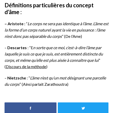
Définitions particulières du concept
d’âme :
– Aristote :
“
Le corps ne sera pas identique à l’âme. L’âme est
la forme d’un corps naturel ayant la vie en puissance : l’âme
n’est donc pas séparable du corps
” (De l’Ame)
–
Descartes
: “E
n sorte que ce moi, c’est-à-dire l’âme par
laquelle je suis ce que je suis, est entièrement distincte du
corps, et même qu’elle est plus aisée à connaître que lui
”
(
Discours de la méthode
)
–
Nietzsche
: “
L’âme n’est qu’un mot désignant une parcelle
du corps
” (Ainsi parlait Zarathoustra)