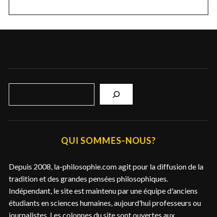
R
e
c
h
e
QUI SOMMES-NOUS?
r
c
Depuis 2008, la-philosophie.com agit pour la diffusion de la
h
tradition et des grandes pensées philosophiques.
e
Indépendant, le site est maintenu par une équipe d'anciens
r
étudiants en sciences humaines, aujourd'hui professeurs ou
journalistes. Les colonnes du site sont ouvertes aux