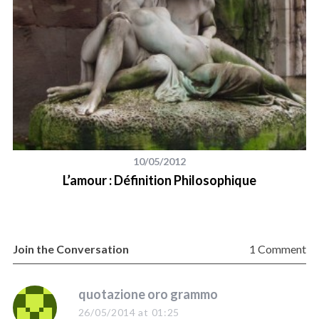
10/05/2012
L’amour : Définition Philosophique
Join the Conversation
1 Comment
s
quotazione oro grammo
a
26/05/2014 at 01:25