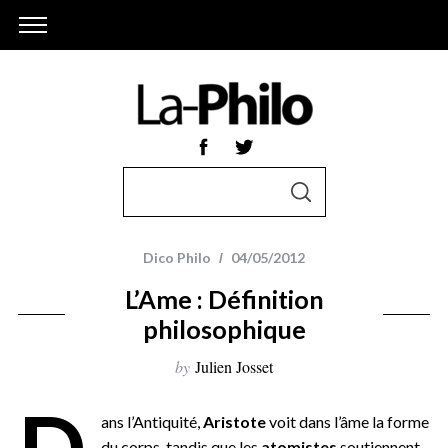
S
S
e
E
A
a
R
r
C
Dico Philo
04/05/2012
H
c
L’Ame : Définition
h
philosophique
f
o
by
Julien Josset
r
D
:
ans l’Antiquité,
Aristote
voit dans l’âme la forme
du corps, tandis que les
atomistes
soutiennent