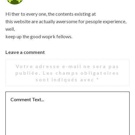
y
s
Hi ther to every one, the contents existing at
:
this website are actually awersome for pesople experience,
well,
keep up the good woprk fellows.
Leave a comment
L
e
Votre adresse e-mail ne sera pas
a
publiée.
Les champs obligatoires
v
sont indiqués avec
*
e
a
c
o
m
m
e