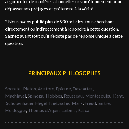
argumenter de manière rationnelle sur son étonnement pour
dépasser ses préjugés et prétendre à la vérité.
* Nous avons publié plus de 900 articles, tous cherchant
directement ou indirectement à répondre à cette question.
Sachez avant tout qu’il n’existe pas de réponse unique à cette
question.
PRINCIPAUX PHILOSOPHES
Socrate,
Platon,
Aristote,
Epicure,
Descartes,
Machiavel
,
Spinoza,
Hobbes
,
Rousseau,
Montesquieu
,
Kant,
Schopenhauer
,
Hegel,
Nietzsche,
Marx
,
Freud
,
Sartre,
Heidegger
,
Thomas d’Aquin,
Leibniz,
Pascal