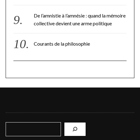
De l’amnistie à l’amnésie : quand la mémoire
collective devient une arme politique
Courants de la philosophie
R
e