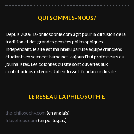
c
h
e
QUI SOMMES-NOUS?
r
c
Depuis 2008, la-philosophie.com agit pour la diffusion de la
h
tradition et des grandes pensées philosophiques.
e
Indépendant, le site est maintenu par une équipe d'anciens
r
étudiants en sciences humaines, aujourd'hui professeurs ou
journalistes. Les colonnes du site sont ouvertes aux
contributions externes. Julien Josset, fondateur du site.
LE RÉSEAU LA PHILOSOPHIE
the-philosophy.com
(en anglais)
filosoficos.com
(en portugais)