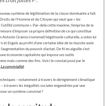
les croit justes
»
.
uveau système de légitimation de la classe dominante a fait
 Droits de l’Homme et du Citoyen qui veut que «
les
 l’utilité commune
». Par-delà cette maxime, l’emprise de la
n mesure d’imposer sa propre définition de ce qui constitue
ien Antonio Gramsci nommait hégémonie culturelle, a selon lui
et Engels au profit d’une certaine idée de la réussite axée
’augmentation du pouvoir d’achat. De fil en aiguille s’est
 une économie capitaliste qui impose ses outils
ns mais comme des fins. Voici le constat posé par le
é
La convivialité
.
techniques – notamment à travers le dérèglement climatique
– à travers les inégalités sociales engendrées par une
pour un système convivial ?