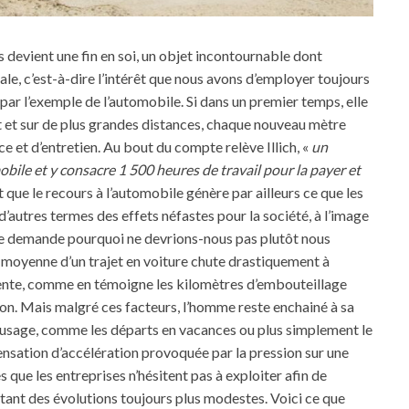
is devient une fin en soi, un objet incontournable dont
ale, c’est-à-dire l’intérêt que nous avons d’employer toujours
at par l’exemple de l’automobile. Si dans un premier temps, elle
t et sur de plus grandes distances, chaque nouveau mètre
e et d’entretien. Au bout du compte relève Illich, «
un
ile et y consacre 1 500 heures de travail pour la payer et
t que le recours à l’automobile génère par ailleurs ce que les
’autres termes des effets néfastes pour la société, à l’image
 se demande pourquoi ne devrions-nous pas plutôt nous
e moyenne d’un trajet en voiture chute drastiquement à
mente, comme en témoigne les kilomètres d’embouteillage
on. Mais malgré ces facteurs, l’homme reste enchainé à sa
 usage, comme les départs en vacances ou plus simplement le
ensation d’accélération provoquée par la pression sur une
 que les entreprises n’hésitent pas à exploiter afin de
tant des évolutions toujours plus modestes. Voici ce que