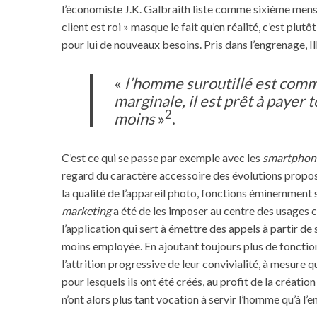
l’économiste J.K. Galbraith liste comme sixième men
client est roi » masque le fait qu’en réalité, c’est plutôt
pour lui de nouveaux besoins. Pris dans l’engrenage, I
«
l’homme suroutillé est comme 
marginale, il est prêt à payer
2
moins
»
.
C’est ce qui se passe par exemple avec les
smartphon
regard du caractère accessoire des évolutions propo
la qualité de l’appareil photo, fonctions éminemment 
marketing
a été de les imposer au centre des usages clie
l’application qui sert à émettre des appels à partir d
moins employée. En ajoutant toujours plus de fonctionn
l’attrition progressive de leur convivialité, à mesure
pour lesquels ils ont été créés, au profit de la créa
n’ont alors plus tant vocation à servir l’homme qu’à l