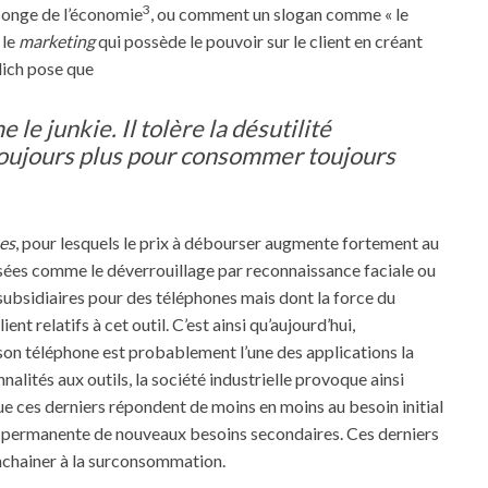
3
songe de l’économie
, ou comment un slogan comme « le
 le
marketing
qui possède le pouvoir sur le client en créant
llich pose que
le junkie. Il tolère la désutilité
 toujours plus pour consommer toujours
es
, pour lesquels le prix à débourser augmente fortement au
sées comme le déverrouillage par reconnaissance faciale ou
subsidiaires pour des téléphones mais dont la force du
nt relatifs à cet outil. C’est ainsi qu’aujourd’hui,
e son téléphone est probablement l’une des applications la
alités aux outils, la société industrielle provoque ainsi
 que ces derniers répondent de moins en moins au besoin initial
tion permanente de nouveaux besoins secondaires. Ces derniers
’enchainer à la surconsommation.