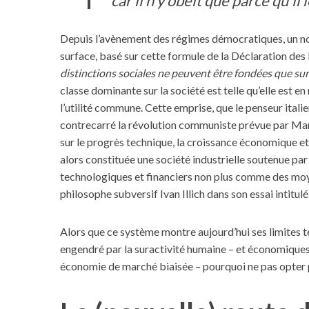
car il n’y obéit que parce qu’il 
Depuis l’avènement des régimes démocratiques, un no
surface, basé sur cette formule de la Déclaration des
distinctions sociales ne peuvent être fondées que sur
classe dominante sur la société est telle qu’elle est e
l’utilité commune. Cette emprise, que le penseur ital
contrecarré la révolution communiste prévue par Marx 
sur le progrès technique, la croissance économique et l
alors constituée une société industrielle soutenue par
technologiques et financiers non plus comme des moye
philosophe subversif Ivan Illich dans son essai intitul
Alors que ce système montre aujourd’hui ses limites 
engendré par la suractivité humaine – et économiques 
économie de marché biaisée – pourquoi ne pas opter 