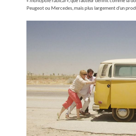
«
monopole radical
», que l’auteur définit comme la 
Peugeot ou Mercedes, mais plus largement d’un prod
S
e
a
r
c
h
f
o
r
: