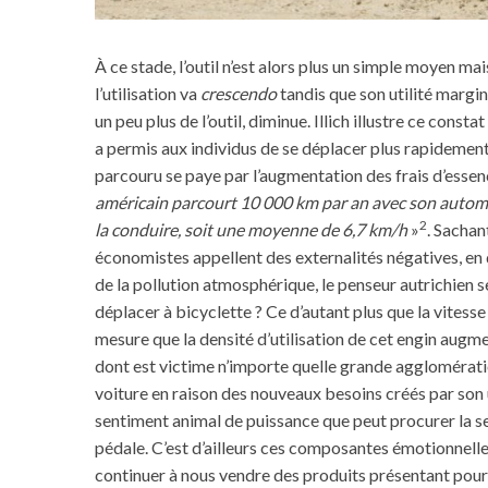
À ce stade, l’outil n’est alors plus un simple moyen ma
l’utilisation va
crescendo
tandis que son utilité margin
un peu plus de l’outil, diminue. Illich illustre ce const
a permis aux individus de se déplacer plus rapidemen
parcouru se paye par l’augmentation des frais d’essenc
américain parcourt 10 000 km par an avec son automob
2
la conduire, soit une moyenne de 6,7 km/h
»
. Sachan
économistes appellent des externalités négatives, en d
de la pollution atmosphérique, le penseur autrichien
déplacer à bicyclette ? Ce d’autant plus que la vitess
mesure que la densité d’utilisation de cet engin aug
dont est victime n’importe quelle grande agglomérati
voiture en raison des nouveaux besoins créés par son
sentiment animal de puissance que peut procurer la s
pédale. C’est d’ailleurs ces composantes émotionnelles
continuer à nous vendre des produits présentant pour