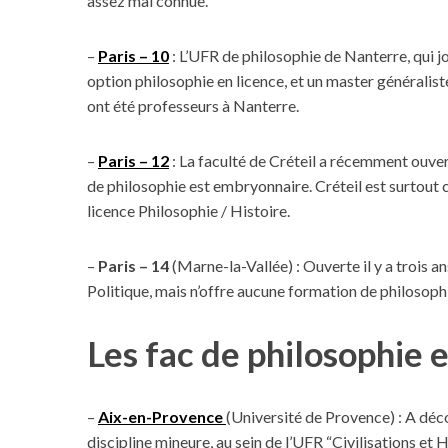
assez mal connue.
–
Paris – 10
: L’UFR de philosophie de Nanterre, qui j
option philosophie en licence, et un master généralis
ont été professeurs à Nanterre.
–
Paris – 12
: La faculté de Créteil a récemment ouve
de philosophie est embryonnaire. Créteil est surtout 
licence Philosophie / Histoire.
–
Paris – 14
(Marne-la-Vallée) : Ouverte il y a trois a
Politique, mais n’offre aucune formation de philosoph
Les fac de philosophie e
–
Aix-en-Provence
(Université de Provence) : A déco
discipline mineure, au sein de l’UFR “Civilisations et 