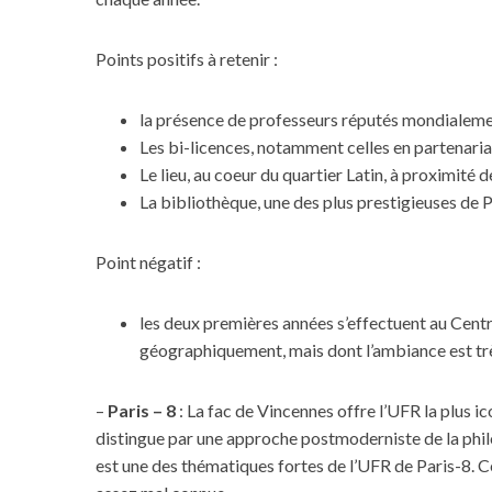
Points positifs à retenir :
S
la présence de professeurs réputés mondialeme
e
Les bi-licences, notamment celles en partenaria
a
Le lieu, au coeur du quartier Latin, à proximité d
r
c
La bibliothèque, une des plus prestigieuses de P
h
f
Point négatif :
o
r
:
les deux premières années s’effectuent au Centr
géographiquement, mais dont l’ambiance est tr
–
Paris – 8
: La fac de Vincennes offre l’UFR la plus i
distingue par une approche postmoderniste de la phil
est une des thématiques fortes de l’UFR de Paris-8.