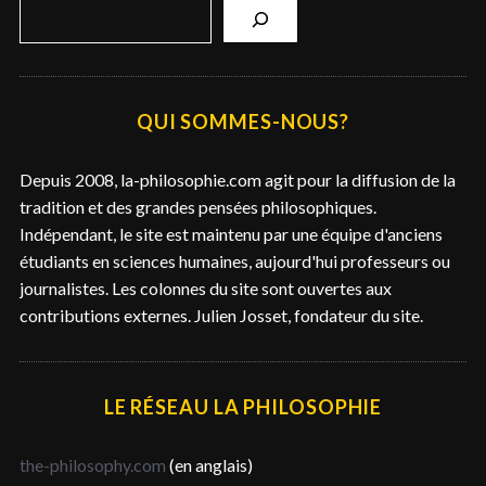
R
e
c
h
e
QUI SOMMES-NOUS?
r
c
Depuis 2008, la-philosophie.com agit pour la diffusion de la
h
tradition et des grandes pensées philosophiques.
e
Indépendant, le site est maintenu par une équipe d'anciens
r
étudiants en sciences humaines, aujourd'hui professeurs ou
journalistes. Les colonnes du site sont ouvertes aux
contributions externes. Julien Josset, fondateur du site.
LE RÉSEAU LA PHILOSOPHIE
the-philosophy.com
(en anglais)