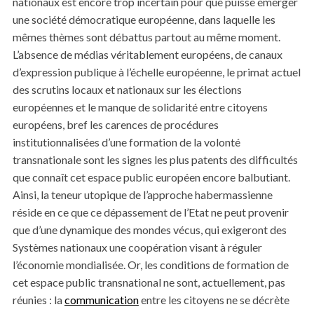
nationaux est encore trop incertain pour que puisse émerger
une société démocratique européenne, dans laquelle les
mêmes thèmes sont débattus partout au même moment.
L’absence de médias véritablement européens, de canaux
d’expression publique à l’échelle européenne, le primat actuel
des scrutins locaux et nationaux sur les élections
européennes et le manque de solidarité entre citoyens
européens, bref les carences de procédures
institutionnalisées d’une formation de la volonté
S
transnationale sont les signes les plus patents des difficultés
e
que connaît cet espace public européen encore balbutiant.
a
Ainsi, la teneur utopique de l’approche habermassienne
r
réside en ce que ce dépassement de l’Etat ne peut provenir
c
h
que d’une dynamique des mondes vécus, qui exigeront des
f
Systèmes nationaux une coopération visant à réguler
o
l’économie mondialisée. Or, les conditions de formation de
r
cet espace public transnational ne sont, actuellement, pas
:
réunies : la
communication
entre les citoyens ne se décrète