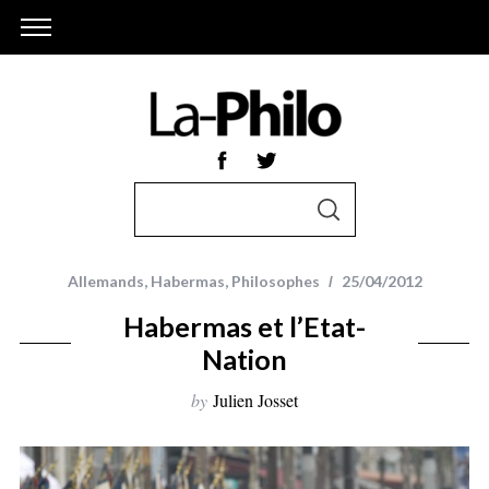
S
S
e
E
A
a
R
r
C
Allemands
,
Habermas
,
Philosophes
25/04/2012
H
c
Habermas et l’Etat-
h
Nation
f
o
by
Julien Josset
r
: