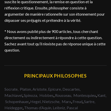
suscite le questionnement, la remise en question et la
réflexion critique. Ensuite, philosopher consiste à
argumenter de manière rationnelle sur son étonnement pour
dépasser ses préjugés et prétendre à la vérité.
* Nous avons publié plus de 900 articles, tous cherchant
directement ou indirectement à répondre à cette question.
Sachez avant tout qu’il n’existe pas de réponse unique à cette
question.
PRINCIPAUX PHILOSOPHES
Socrate,
Platon,
Aristote,
Epicure,
Descartes,
Machiavel
,
Spinoza,
Hobbes
,
Rousseau,
Montesquieu
,
Kant,
Schopenhauer
,
Hegel,
Nietzsche,
Marx
,
Freud
,
Sartre,
Heidegger
,
Thomas d’Aquin,
Leibniz,
Pascal