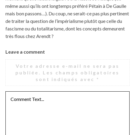
même aussi qu’ils ont longtemps préféré Pétain à De Gaulle
mais bon passons…). Du coup, ne serait-ce pas plus pertinent
de traiter la question de l’impérialisme plutôt que celle du
fascisme ou du totalitarisme, dont les concepts demeurent
très flous chez Arendt ?
Leave a comment
L
e
Votre adresse e-mail ne sera pas
a
publiée.
Les champs obligatoires
v
sont indiqués avec
*
e
a
c
o
m
m
e