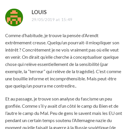
s
LOUIS
a
29/05/2019 at 15:49
y
s
Comme d’habitude, je trouve la pensée d’Arendt
:
extrêmement creuse. Quelqu’un pourrait-il m’expliquer son
intérêt ? Concrètement je ne vois vraiment pas où elle veut
S
en venir. On dirait qu’elle cherche à conceptualiser quelque
e
chose qui relève essentiellement de la sensibilité (par
a
r
exemple, la “terreur” qui relève de la tragédie). C’est comme
c
une bouillie informe et incompréhensible. Mais peut-être
h
que quelqu’un pourra me contredire..
f
o
Et au passage, je trouve son analyse du fascisme un peu
r
:
gonflée. Comme s’il y avait d’un côté le camp du Bien et de
l’autre le camp du Mal. Peu de gens le savent mais les EU ont
pendant un certain temps soutenu l’Allemagne nazie du
moment qu’elle faisait la guerre à la Russie soviétique (de