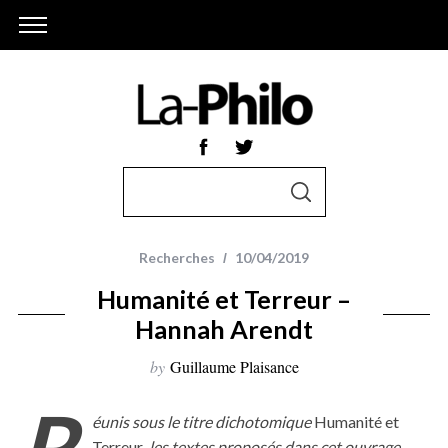
S
S
e
E
A
a
R
r
C
Recherches
10/04/2019
H
c
Humanité et Terreur –
h
Hannah Arendt
f
o
by
Guillaume Plaisance
r
R
:
éunis sous le titre dichotomique
Humanité et
Terreur
, les textes proposés dans cet ouvrage