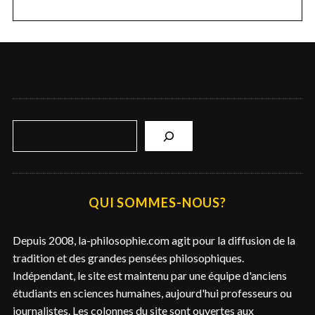
R
e
c
h
e
QUI SOMMES-NOUS?
r
c
Depuis 2008, la-philosophie.com agit pour la diffusion de la
h
tradition et des grandes pensées philosophiques.
e
Indépendant, le site est maintenu par une équipe d'anciens
r
étudiants en sciences humaines, aujourd'hui professeurs ou
journalistes. Les colonnes du site sont ouvertes aux