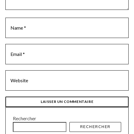
n
t
Rechercher
RECHERCHER