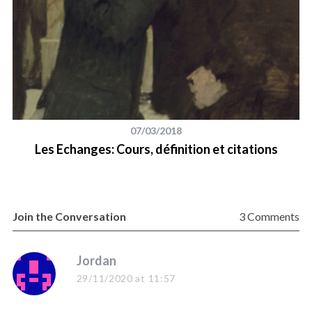
07/03/2018
Les Echanges: Cours, définition et citations
Join the Conversation
3 Comments
s
Jordan
a
29/11/2020 at 11:57
y