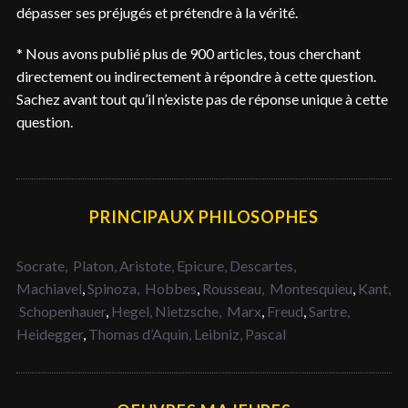
dépasser ses préjugés et prétendre à la vérité.
* Nous avons publié plus de 900 articles, tous cherchant
directement ou indirectement à répondre à cette question.
Sachez avant tout qu’il n’existe pas de réponse unique à cette
question.
PRINCIPAUX PHILOSOPHES
Socrate,
Platon,
Aristote,
Epicure,
Descartes,
Machiavel
,
Spinoza,
Hobbes
,
Rousseau,
Montesquieu
,
Kant,
Schopenhauer
,
Hegel,
Nietzsche,
Marx
,
Freud
,
Sartre,
Heidegger
,
Thomas d’Aquin,
Leibniz,
Pascal