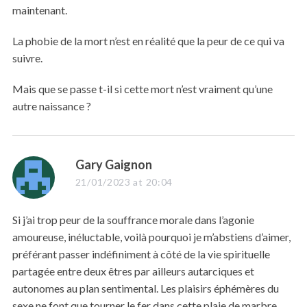
S
maintenant.
e
a
La phobie de la mort n’est en réalité que la peur de ce qui va
r
suivre.
c
h
f
Mais que se passe t-il si cette mort n’est vraiment qu’une
o
autre naissance ?
r
:
s
Gary Gaignon
a
21/01/2023 at 20:04
y
s
Si j’ai trop peur de la souffrance morale dans l’agonie
:
amoureuse, inéluctable, voilà pourquoi je m’abstiens d’aimer,
préférant passer indéfiniment à côté de la vie spirituelle
partagée entre deux êtres par ailleurs autarciques et
autonomes au plan sentimental. Les plaisirs éphémères du
sexe ne font que tourner le fer dans cette plaie de marbre,