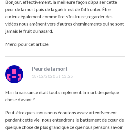
s
Bonjour, effectivement, la meilleure façon d’apaiser cette
:
peur de la mort puis de la guérir est de l’affronter. Être
curieux également comme lire, s’instruire, regarder des
vidéos nous amènent vers d’autres cheminements qui ne sont
jamais le fruit du hasard.
Merci pour cet article.
s
Peur de la mort
a
18/12/2020 at 13:25
y
s
Et si la naissance était tout simplement la mort de quelque
:
chose d’avant ?
Peut-être que si nous nous écoutons assez attentivement
pendant cette vie, nous entendrons le battement de cœur de
quelque chose de plus grand que ce que nous pensons savoir