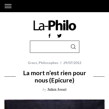
S
S
e
E
A
a
R
r
C
Grecs
,
Philosophes
29/07/2012
H
c
La mort n’est rien pour
h
nous (Epicure)
f
o
by
Julien Josset
r
: