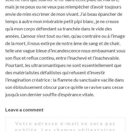
mais je ne peux ou ne veux pas m’empêcher d’avoir toujours
envie de m’en escrimer de mon vivant. J’ai beau épancher de
temps à autre mon misérable petit pipi blanc, je ne creuse
qu’à mon corps défendant sa tranchée dans le vide des
années. L’amour n’est tout ou rien, qu’au contraire ou à l’image
de la mort, il nous extirpe de notre âme de sang et de chair,
telle une vague bleue d’incandescence nous embaumant sous
son flux et reflux continu, entre l’inachevé et l’inachevable.
Pourtant, les ultraromantiques ne sont essentiellement que
des matérialistes défaitistes qui refusent d’investir
l’imagination créatrice : la flamme du sanctuaire vacille dans
son éblouissement obscur parce qu’elle se ravive sans cesse
jusqu’à son dernier souffle d’espérance vitale.
Leave a comment
L
e
Votre adresse e-mail ne sera pas
a
publiée.
Les champs obligatoires