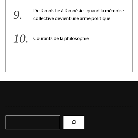
De l’amnistie à l’amnésie : quand la mémoire
collective devient une arme politique
Courants de la philosophie
R
e
c