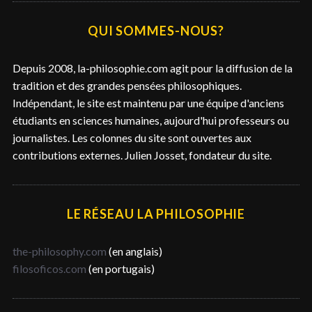
h
e
QUI SOMMES-NOUS?
r
c
Depuis 2008, la-philosophie.com agit pour la diffusion de la
h
tradition et des grandes pensées philosophiques.
e
Indépendant, le site est maintenu par une équipe d'anciens
r
étudiants en sciences humaines, aujourd'hui professeurs ou
journalistes. Les colonnes du site sont ouvertes aux
contributions externes. Julien Josset, fondateur du site.
LE RÉSEAU LA PHILOSOPHIE
the-philosophy.com
(en anglais)
filosoficos.com
(en portugais)