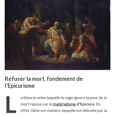
Refuser la mort, fondement de
l’Epicurisme
L
a théorie selon laquelle le sage ignore la peur de la
mort repose sur le
matérialisme
d’Epicure
. En
effet, l’âme est matière, laquelle est détruite par la