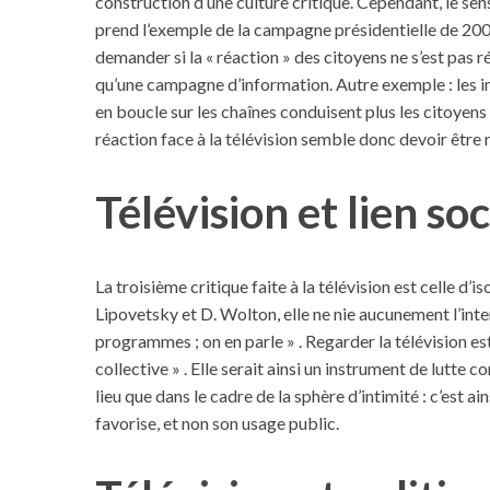
construction d’une culture critique. Cependant, le sen
prend l’exemple de la campagne présidentielle de 2002,
demander si la « réaction » des citoyens ne s’est pas 
qu’une campagne d’information. Autre exemple : les i
S
en boucle sur les chaînes conduisent plus les citoyens a
e
réaction face à la télévision semble donc devoir être
a
r
Télévision et lien soc
c
h
f
o
r
La troisième critique faite à la télévision est celle d’is
:
Lipovetsky et D. Wolton, elle ne nie aucunement l’inte
programmes ; on en parle » . Regarder la télévision est 
collective » . Elle serait ainsi un instrument de lutte 
lieu que dans le cadre de la sphère d’intimité : c’est a
favorise, et non son usage public.