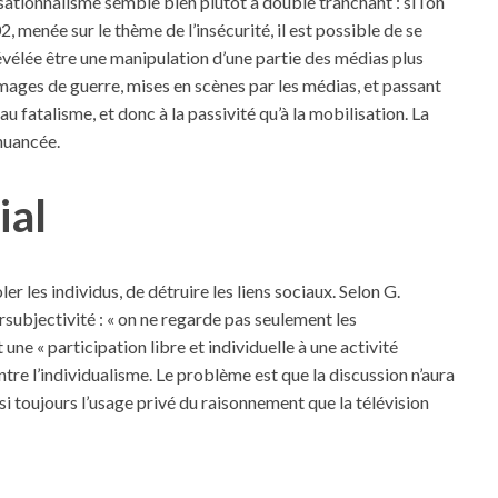
sationnalisme semble bien plutôt à double tranchant : si l’on
 menée sur le thème de l’insécurité, il est possible de se
révélée être une manipulation d’une partie des médias plus
mages de guerre, mises en scènes par les médias, et passant
u fatalisme, et donc à la passivité qu’à la mobilisation. La
 nuancée.
ial
oler les individus, de détruire les liens sociaux. Selon G.
rsubjectivité : « on ne regarde pas seulement les
une « participation libre et individuelle à une activité
contre l’individualisme. Le problème est que la discussion n’aura
insi toujours l’usage privé du raisonnement que la télévision