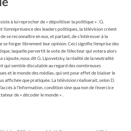
ue
ste à lui reprocher de « dépolitiser la politique » . G.
et l’omniprésence des leaders politiques, la télévision créent
e se reconnaître en eux, et partant, de s’intéresser à la
e se forger librement leur opinion. Ceci signifie l’emprise des
ue, laquelle pervertit le vote de l’électeur qui votera alors
’ajoute, nous dit G. Lipovetsky, la réalité de la neutralité
ment qui semble discutable au regard des nombreuses
ues et le monde des médias, qui ont pour effet de biaiser le
s affichée que pratiquée. La télévision réaliserait, selon D.
l’accès à l’information, condition sine qua non de l’exercice
ctateur de « décoder le monde » .