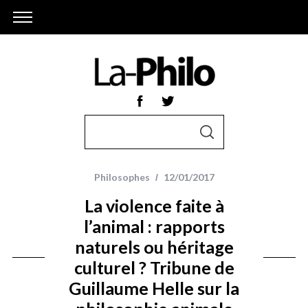
S
S
e
E
A
a
R
r
C
Philosophes
12/01/2017
H
c
La violence faite à
h
l’animal : rapports
f
naturels ou héritage
o
r
culturel ? Tribune de
:
Guillaume Helle sur la