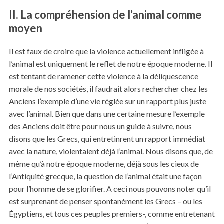
II. La compréhension de l’animal comme
moyen
Il est faux de croire que la violence actuellement infligée à
l’animal est uniquement le reflet de notre époque moderne. Il
est tentant de ramener cette violence à la déliquescence
morale de nos sociétés, il faudrait alors rechercher chez les
Anciens l’exemple d’une vie réglée sur un rapport plus juste
S
avec l’animal. Bien que dans une certaine mesure l’exemple
e
a
des Anciens doit être pour nous un guide à suivre, nous
r
disons que les Grecs, qui entretinrent un rapport immédiat
c
avec la nature, violentaient déjà l’animal. Nous disons que, de
h
même qu’à notre époque moderne, déjà sous les cieux de
f
o
l’Antiquité grecque, la question de l’animal était une façon
r
pour l’homme de se glorifier. A ceci nous pouvons noter qu’il
:
est surprenant de penser spontanément les Grecs – ou les
Égyptiens, et tous ces peuples premiers-, comme entretenant