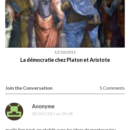
12/10/2011
La démocratie chez Platon et Aristote
R
Join the Conversation
5 Comments
s
Anonyme
a
18/04/2015 at 04:08
S
y
e
s
quelle lien peut-on etablir avec les idees de montesquieu