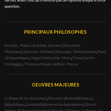
question.
PRINCIPAUX PHILOSOPHES
Socrate,
Platon,
Aristote,
Epicure,
Descartes,
Machiavel
,
Spinoza,
Hobbes
,
Rousseau,
Montesquieu
,
Kant,
Schopenhauer
,
Hegel,
Nietzsche,
Marx
,
Freud
,
Sartre,
Heidegger
,
Thomas d’Aquin,
Leibniz,
Pascal
OEUVRES MAJEURES
Critique de la raison pure
,
Discours de la méthode
,
La
République
,
L’existentialisme est un humanisme
,
Etre et
Temps
,
Phénoménologie de l’esprit
,
L’Ethique
,
Le Prince,
Le