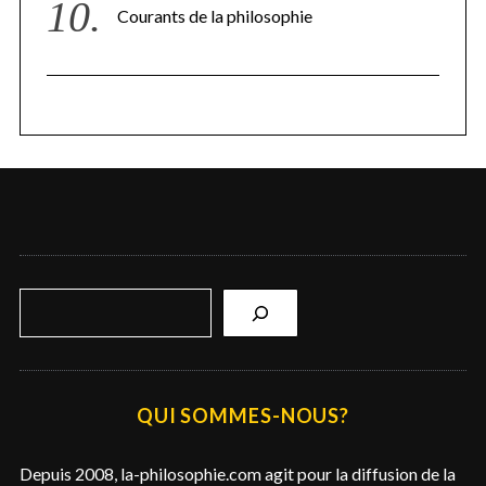
Courants de la philosophie
R
e
c
h
e
QUI SOMMES-NOUS?
r
c
Depuis 2008, la-philosophie.com agit pour la diffusion de la