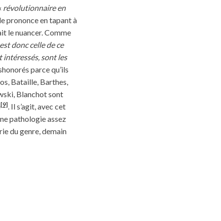
«
révolutionnaire en
le prononce en tapant à
ait le nuancer. Comme
est donc celle de ce
t intéressés, sont les
éshonorés parce qu’ils
s, Bataille, Barthes,
owski, Blanchot sont
[9]
e
. Il s’agit, avec cet
une pathologie assez
éorie du genre, demain