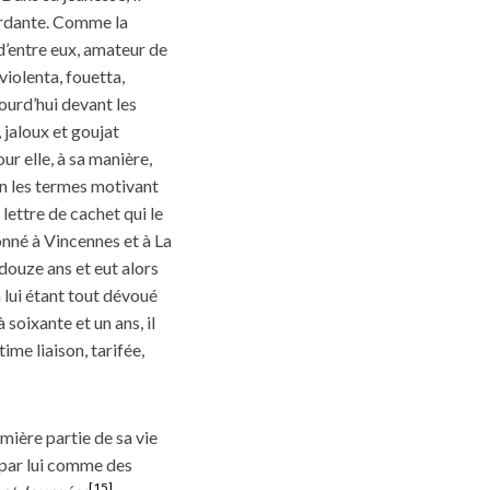
bordante. Comme la
 d’entre eux, amateur de
violenta, fouetta,
ourd’hui devant les
, jaloux et goujat
ur elle, à sa manière,
on les termes motivant
lettre de cachet qui le
nné à Vincennes et à La
 douze ans et eut alors
 lui étant tout dévoué
à soixante et un ans, il
ime liaison, tarifée,
ière partie de sa vie
 par lui comme des
[15]