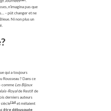
ngt Journées
.
hoses, n’imagina pas que
s… – pût changer et ne
Bleue. Ni non plus un
é.
e?
ue qui a toujours
 ou Rousseau ? Dans ce
s » comme
Les Bijoux
lais-Royal
de Restif de
is derniers auteurs
[16]
 siècle
et mêlaient
onc être débusquée