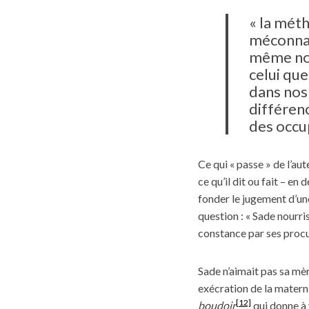
« la mét
méconnaî
même nou
celui que
dans nos v
différen
des occup
Ce qui « passe » de l’aut
ce qu’il dit ou fait – en
fonder le jugement d’un
question : « Sade nourri
constance par ses procur
Sade n’aimait pas sa mère,
exécration de la matern
[12]
boudoir
qui donne à v