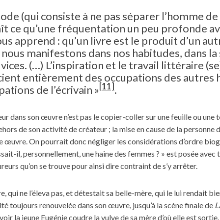
hode (qui consiste à ne pas séparer l’homme de
t ce qu’une fréquentation un peu profonde av
s apprend : qu’un livre est le produit d’un au
 nous manifestons dans nos habitudes, dans la 
ices. (…) L’inspiration et le travail littéraire (se
cient entièrement des occupations des autres
[11]
ations de l’écrivain »
.
eur dans son œuvre n’est pas le copier-coller sur une feuille ou une to
 dehors de son activité de créateur ; la mise en cause de la personne 
e œuvre. On pourrait donc négliger les considérations d’ordre biog
ssait-il, personnellement, une haine des femmes ? » est posée avec t
eurs qu’on se trouve pour ainsi dire contraint de s’y arrêter.
 qui ne l’éleva pas, et détestait sa belle-mère, qui le lui rendait bien
ité toujours renouvelée dans son œuvre, jusqu’à la scène finale de
L
oir la jeune Eugénie coudre la vulve de sa mère d’où elle est sortie.