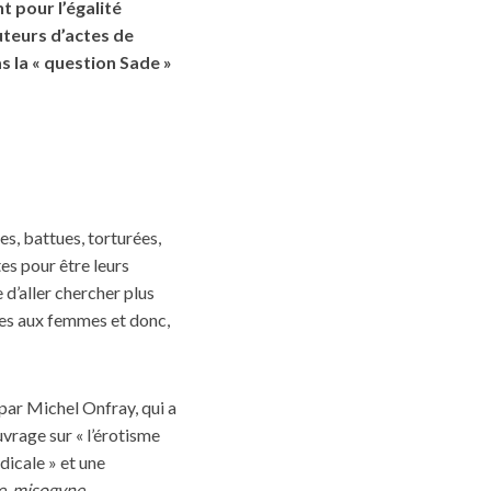
t pour l’égalité
teurs d’actes de
s la « question Sade »
es, battues, torturées,
es pour être leurs
e d’aller chercher plus
tes aux femmes et donc,
par Michel Onfray, qui a
uvrage sur « l’érotisme
dicale » et une
e, misogyne,