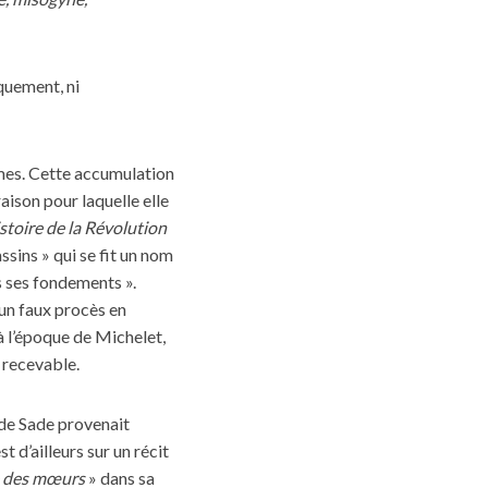
quement, ni
mmes. Cette accumulation
aison pour laquelle elle
stoire de la Révolution
ssins » qui se fit un nom
s ses fondements ».
 un faux procès en
à l’époque de Michelet,
s recevable.
 de Sade provenait
t d’ailleurs sur un récit
de des mœurs
» dans sa