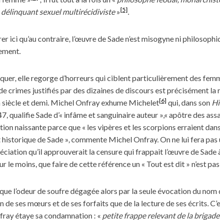
[5]
 délinquant sexuel multirécidiviste
»
.
r ici qu’au contraire, l’œuvre de Sade n’est misogyne ni philosophi
ement.
diquer, elle regorge d’horreurs qui ciblent particulièrement des fe
de crimes justifiés par des dizaines de discours est précisément la r
[6]
un siècle et demi. Michel Onfray exhume Michelet
qui, dans son
Hi
, qualifie Sade d’« infâme et sanguinaire auteur »,« apôtre des assa
ion naissante parce que « les vipères et les scorpions erraient dan
et historique de Sade », commente Michel Onfray. On ne lui fera pas
ciation qu’il approuverait la censure qui frappait l’œuvre de Sade 
r le moins, que faire de cette référence un « Tout est dit » n’est pa
s, que l’odeur de soufre dégagée alors par la seule évocation du nom
de ses mœurs et de ses forfaits que de la lecture de ses écrits. C’es
fray étaye sa condamnation : «
petite frappe relevant de la briga