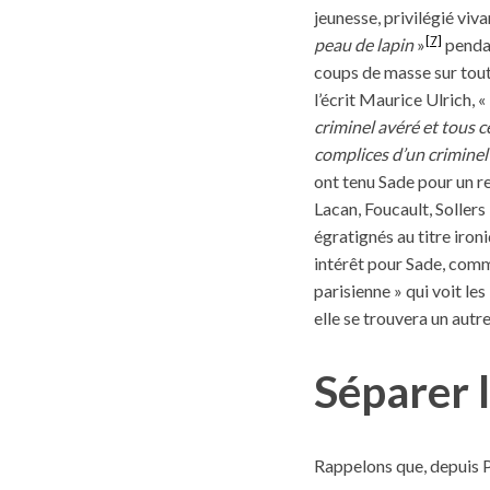
jeunesse, privilégié viv
[7]
peau de lapin
»
pendan
coups de masse sur tout
l’écrit Maurice Ulrich, «
S
criminel avéré et tous c
e
complices d’un criminel
a
r
ont tenu Sade pour un re
c
Lacan, Foucault, Sollers
h
égratignés au titre iron
f
intérêt pour Sade, comm
o
r
parisienne » qui voit les
:
elle se trouvera un autre
Séparer 
Rappelons que, depuis P