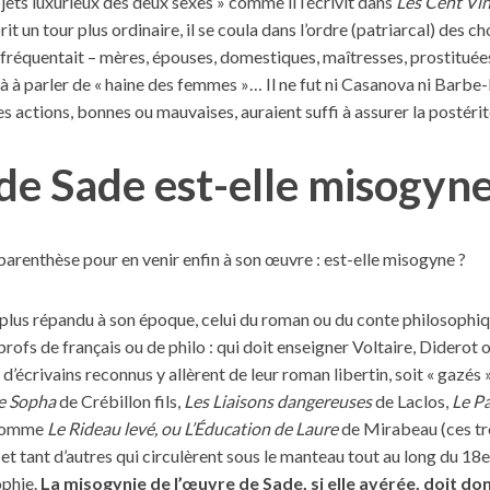
bjets luxurieux des deux sexes » comme il l’écrivit dans
Les Cent Vi
it un tour plus ordinaire, il se coula dans l’ordre (patriarcal) des c
l fréquentait – mères, épouses, domestiques, maîtresses, prostituée
là à parler de « haine des femmes »… Il ne fut ni Casanova ni Barbe-
 actions, bonnes ou mauvaises, auraient suffi à assurer la postérit
 de Sade est-elle misogyn
arenthèse pour en venir enfin à son œuvre : est-elle misogyne ?
 plus répandu à son époque, celui du roman ou du conte philosophiq
rofs de français ou de philo : qui doit enseigner Voltaire, Diderot
d’écrivains reconnus y allèrent de leur roman libertin, soit « gazé
e Sopha
de Crébillon fils,
Les Liaisons dangereuses
de Laclos,
Le Pa
 comme
Le Rideau levé, ou L’Éducation de Laure
de Mirabeau (ces tro
et tant d’autres qui circulèrent sous le manteau tout au long du 18e
ophie.
La misogynie de l’œuvre de Sade, si elle avérée, doit d