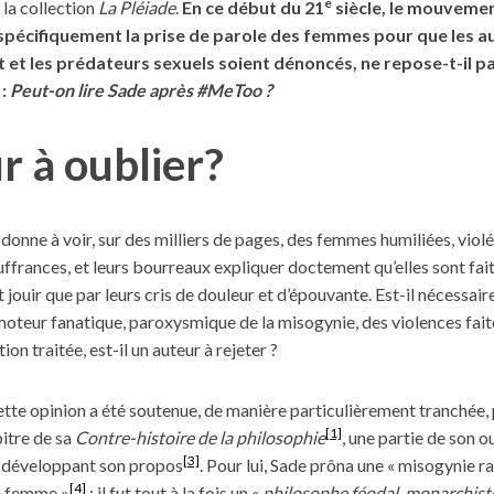
e
la collection
La Pléiade
.
En ce début du 21
siècle, le mouvemen
écifiquement la prise de parole des femmes pour que les au
nt et les prédateurs sexuels soient dénoncés, ne repose-t-il pa
 :
Peut-on lire Sade après #MeToo ?
r à oublier?
donne à voir, sur des milliers de pages, des femmes humiliées, violé
ffrances, et leurs bourreaux expliquer doctement qu’elles sont fait
t jouir que par leurs cris de douleur et d’épouvante. Est-il nécessair
romoteur fanatique, paroxysmique de la misogynie, des violences fai
ion traitée, est-il un auteur à rejeter ?
ette opinion a été soutenue, de manière particulièrement tranchée, 
[1]
itre de sa
Contre-histoire de la philosophie
, une partie de son o
[3]
i développant son propos
. Pour lui, Sade prôna une « misogynie ra
[4]
la femme »
; il fut tout à la fois un «
philosophe féodal, monarchist