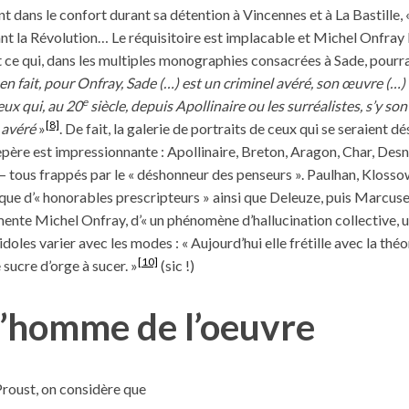
ant dans le confort durant sa détention à Vincennes et à La Bastille, 
t la Révolution… Le réquisitoire est implacable et Michel Onfray 
 ce qui, dans les multiples monographies consacrées à Sade, pourr
en fait, pour Onfray, Sade (…) est un criminel avéré, son œuvre (…) 
e
eux qui, au 20
siècle, depuis Apollinaire ou les surréalistes, s’y son
[8]
 avéré
»
. De fait, la galerie de portraits de ceux qui se seraient d
père est impressionnante : Apollinaire, Breton, Aragon, Char, Desno
 – tous frappés par le « déshonneur des penseurs ». Paulhan, Kloss
ique d’« honorables prescripteurs » ainsi que Deleuze, puis Marcus
ente Michel Onfray, d’« un phénomène d’hallucination collective, 
 idoles varier avec les modes : « Aujourd’hui elle frétille avec la th
[10]
 sucre d’orge à sucer. »
(sic !)
l’homme de l’oeuvre
roust, on considère que