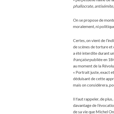
phallocrate, antisémite,
On se propose de montre
moralement, ni politiqu
Certes, on vient de l’in
de scènes de torture et 
a été interdite durant 
française
publiée en 1847
au moment de la Révolut
« Portrait juste, exact 
déduisant de cette appré
mais on considèrera, pou
Il faut rappeler, de plu
davantage de l’évocation 
de sa vie que Michel On