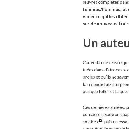
œuvres complètes dans 
femmes/hommes, et sp
violence qui les cible
sur de nouveaux frais
Un auteu
Car voilà une œuvre qui 
tuées dans d’atroces sou
proies et qu’ils ne saven
loin ? Sade fut-il un p
puisque telle est la quest
Ces dernières années, c
consacré à Sade un chap
[2]
solaire »
puis un essa
« perpétuelle haine de 