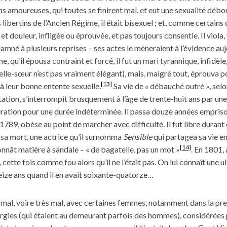
ns amoureuses, qui toutes se finirent mal, et eut une sexualité dé
 libertins de l’Ancien Régime, il était bisexuel ; et, comme certains
et douleur, infligée ou éprouvée, et pas toujours consentie. Il viola, 
amné à plusieurs reprises – ses actes le mèneraient à l’évidence auj
 qu’il épousa contraint et forcé, il fut un mari tyrannique, infidèle
belle-sœur n’est pas vraiment élégant), mais, malgré tout, éprouva po
[13]
 à leur bonne entente sexuelle.
Sa vie de « débauché outré », sel
ation, s’interrompit brusquement à l’âge de trente-huit ans par une 
ation pour une durée indéterminée. Il passa douze années empriso
en 1789, obèse au point de marcher avec difficulté. Il fut libre durant
sa mort, une actrice qu’il surnomma
Sensible
qui partagea sa vie en
[14]
onnât matière à sandale – « de bagatelle, pas un mot »
. En 1801, 
ette fois comme fou alors qu’il ne l’était pas. On lui connaît une ult
seize ans quand il en avait soixante-quatorze…
al, voire très mal, avec certaines femmes, notamment dans la prem
orgies (qui étaient au demeurant parfois des hommes), considérées