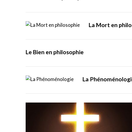
La Mort en phil
S
e
a
r
Le Bien en philosophie
c
h
f
o
r
La Phénoménologi
: