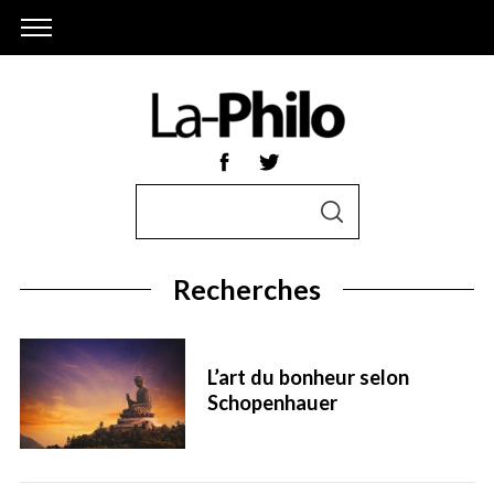
S
S
e
E
A
a
R
r
C
Recherches
H
c
h
f
L’art du bonheur selon
o
Schopenhauer
r
: