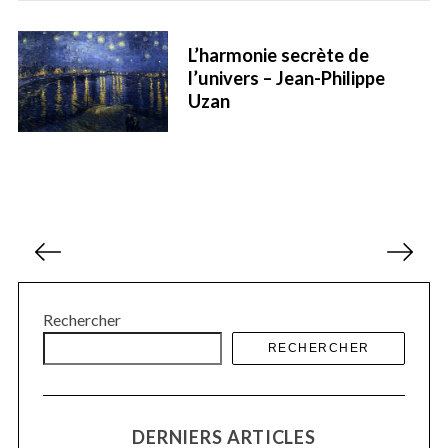
L’harmonie secrète de
l’univers – Jean-Philippe
Uzan
P
a
g
i
Rechercher
n
RECHERCHER
a
t
i
o
DERNIERS ARTICLES