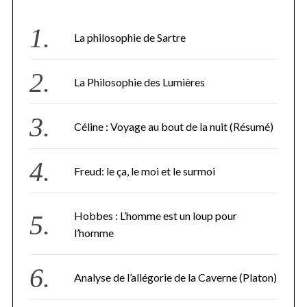
n
d
La philosophie de Sartre
e
s
p
La Philosophie des Lumières
u
b
Céline : Voyage au bout de la nuit (Résumé)
l
i
c
Freud: le ça, le moi et le surmoi
a
t
i
Hobbes : L’homme est un loup pour
o
l’homme
n
s
Analyse de l’allégorie de la Caverne (Platon)