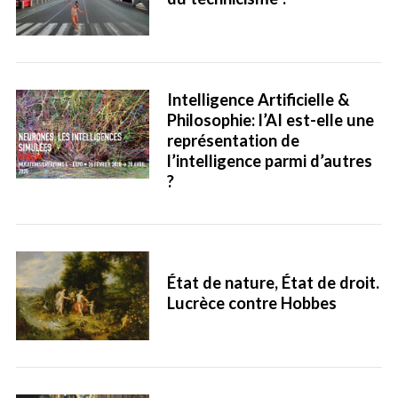
Intelligence Artificielle &
Philosophie: l’AI est-elle une
S
représentation de
e
l’intelligence parmi d’autres
a
?
r
c
h
f
o
r
État de nature, État de droit.
:
Lucrèce contre Hobbes