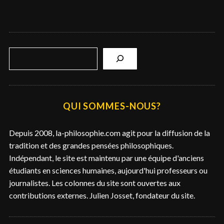
R
e
c
h
e
QUI SOMMES-NOUS?
r
c
Depuis 2008, la-philosophie.com agit pour la diffusion de la
h
tradition et des grandes pensées philosophiques.
e
Indépendant, le site est maintenu par une équipe d'anciens
r
étudiants en sciences humaines, aujourd'hui professeurs ou
journalistes. Les colonnes du site sont ouvertes aux
contributions externes. Julien Josset, fondateur du site.