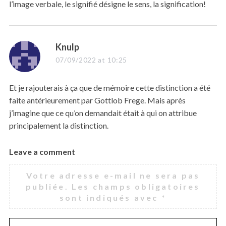
l’image verbale, le signifié désigne le sens, la signification!
s
Knulp
a
07/09/2022 at 10:25
y
s
Et je rajouterais à ça que de mémoire cette distinction a été
:
faite antérieurement par Gottlob Frege. Mais après
j’imagine que ce qu’on demandait était à qui on attribue
principalement la distinction.
Leave a comment
L
e
Votre adresse e-mail ne sera pas
a
publiée.
Les champs obligatoires
v
sont indiqués avec
*
e
a