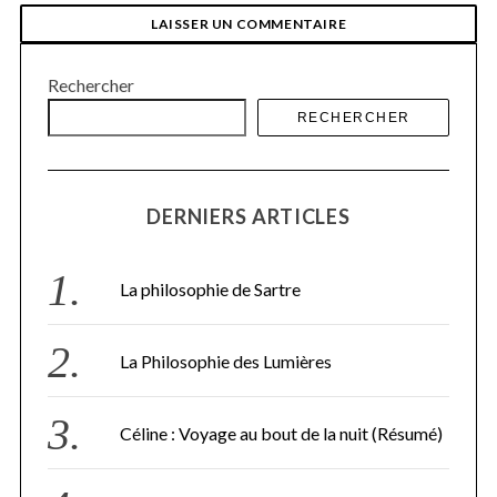
Rechercher
RECHERCHER
DERNIERS ARTICLES
S
e
a
r
La philosophie de Sartre
c
h
f
La Philosophie des Lumières
o
r
:
Céline : Voyage au bout de la nuit (Résumé)