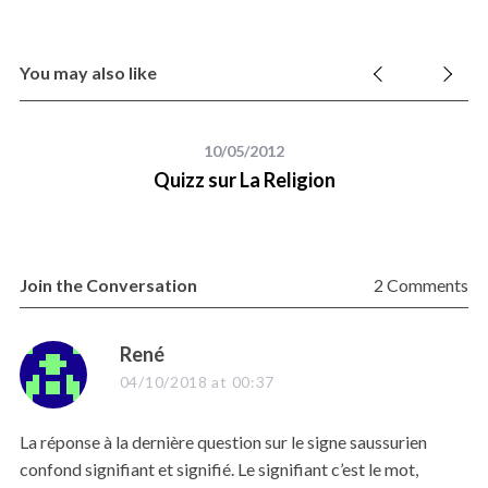
You may also like
10/05/2012
Quizz sur La Religion
Join the Conversation
2 Comments
s
René
a
04/10/2018 at 00:37
y
s
La réponse à la dernière question sur le signe saussurien
:
confond signifiant et signifié. Le signifiant c’est le mot,