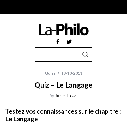
S
S
e
E
A
a
R
r
C
Quizz
18/10/2011
H
c
Quiz – Le Langage
h
f
by
Julien Josset
o
r
Testez vos connaissances sur le chapitre :
:
Le Langage