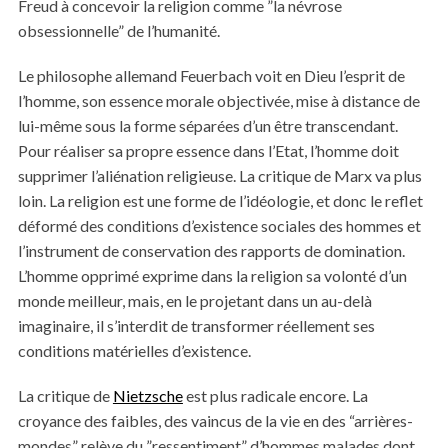
Freud à concevoir la religion comme ”la névrose
obsessionnelle” de l’humanité.
Le philosophe allemand Feuerbach voit en Dieu l’esprit de
l’homme, son essence morale objectivée, mise à distance de
lui-même sous la forme séparées d’un être transcendant.
Pour réaliser sa propre essence dans l’Etat, l’homme doit
supprimer l’aliénation religieuse. La critique de Marx va plus
loin. La religion est une forme de l’idéologie, et donc le reflet
S
déformé des conditions d’existence sociales des hommes et
e
a
l’instrument de conservation des rapports de domination.
r
L’homme opprimé exprime dans la religion sa volonté d’un
c
monde meilleur, mais, en le projetant dans un au-delà
h
imaginaire, il s’interdit de transformer réellement ses
f
o
conditions matérielles d’existence.
r
:
La critique de
Nietzsche
est plus radicale encore. La
croyance des faibles, des vaincus de la vie en des “arrières-
mondes” relève du ”ressentiment” d’hommes malades dont