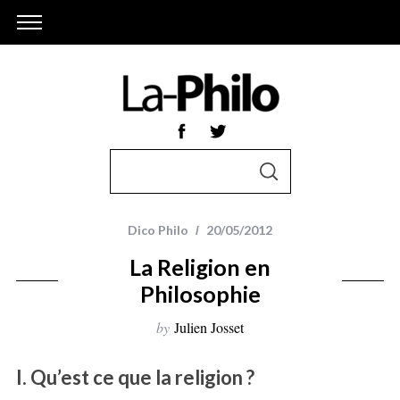
S
S
e
E
A
a
R
r
C
Dico Philo
20/05/2012
H
c
La Religion en
h
Philosophie
f
o
by
Julien Josset
r
:
I. Qu’est ce que la religion ?