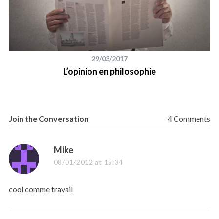
29/03/2017
L’opinion en philosophie
Join the Conversation
4 Comments
s
Mike
a
08/01/2012 at 15:34
y
s
cool comme travail
: