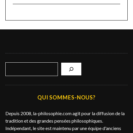
R
e
c
h
e
QUI SOMMES-NOUS?
r
c
Depuis 2008, la-philosophie.com agit pour la diffusion de la
h
tradition et des grandes pensées philosophiques.
e
Indépendant, le site est maintenu par une équipe d'anciens
r