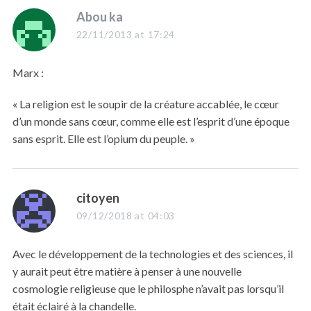
s
Abou ka
a
22/11/2013 at 17:24
y
s
Marx :
:
« La religion est le soupir de la créature accablée, le cœur
d’un monde sans cœur, comme elle est l’esprit d’une époque
sans esprit. Elle est l’opium du peuple. »
s
citoyen
a
09/12/2018 at 04:03
y
s
Avec le développement de la technologies et des sciences, il
:
y aurait peut être matière à penser à une nouvelle
cosmologie religieuse que le philosphe n’avait pas lorsqu’il
était éclairé à la chandelle.