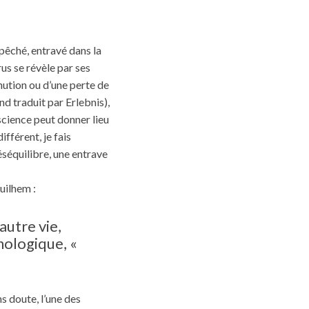
mpêché, entravé dans la
rus se révèle par ses
inution ou d’une perte de
nd traduit par Erlebnis),
nscience peut donner lieu
fférent, je fais
éséquilibre, une entrave
uilhem :
autre vie,
hologique, «
ans doute, l’une des