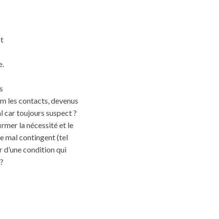
st
e.
s
um les contacts, devenus
l car toujours suspect ?
rmer la nécessité et le
e mal contingent (tel
ur d’une condition qui
?