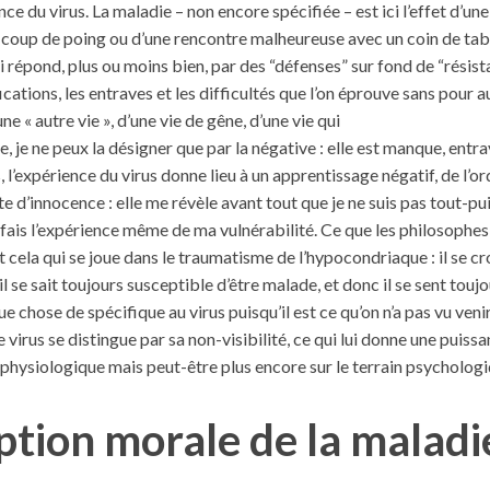
nce du virus. La maladie – non encore spécifiée – est ici l’effet d’un
un coup de poing ou d’une rencontre malheureuse avec un coin de table
ui répond, plus ou moins bien, par des “défenses” sur fond de “résista
ations, les entraves et les difficultés que l’on éprouve sans pour au
ne « autre vie », d’une vie de gêne, d’une vie qui
ée, je ne peux la désigner que par la négative : elle est manque, en
, l’expérience du virus donne lieu à un apprentissage négatif, de l’or
te d’innocence : elle me révèle avant tout que je ne suis pas tout-pui
 fais l’expérience même de ma vulnérabilité. Ce que les philosophes 
 cela qui se joue dans le traumatisme de l’hypocondriaque : il se cr
il se sait toujours susceptible d’être malade, et donc il se sent touj
que chose de spécifique au virus puisqu’il est ce qu’on n’a pas vu veni
e virus se distingue par sa non-visibilité, ce qui lui donne une puis
 physiologique mais peut-être plus encore sur le terrain psychologi
ption morale de la maladi