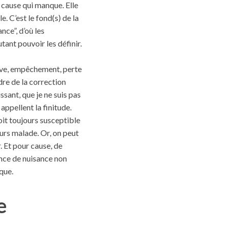
e cause qui manque. Elle
. C’est le fond(s) de la
nce”, d’où les
tant pouvoir les définir.
trave, empêchement, perte
dre de la correction
ssant, que je ne suis pas
appellent la finitude.
oit toujours susceptible
ours malade. Or, on peut
r. Et pour cause, de
sance de nuisance non
que.
e