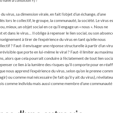
o have a condition ») ?
é du virus, sa dimension virale, en fait l’objet d’un échange, d’une
ès lors le collectif, le groupe, la communauté, la société. Le virus e
 ou, mieux, un objet social en ce qu’il engage un « nous ». Nous ne
et dans le virus… Il oblige à repenser le lien social, ou son absenc
enseignement à tirer de l’expérience du virus en tant qu’elle nous
lectif ? Faut-il envisager une réponse structurelle à partir d’un viru
révisible que porte en lui-même le viral ? Faut-il limiter au maxim
s, alors que cela pourrait conduire à l’éclatement de tout lien socia
penser ce lien à la lumière des risques qu’il comporte pour en réaffi
que nous apprend l’expérience du virus, selon qu’on le prenne comm
agir) ou comme mal nécessaire (le fait qu’il y ait du virus), révélate
 fois comme individu mais aussi comme membre d’une communauté 