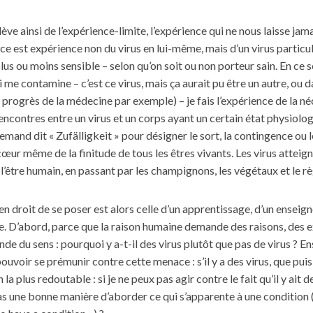
lève ainsi de l’expérience-limite, l’expérience qui ne nous laisse jam
e est expérience non du virus en lui-même, mais d’un virus particul
lus ou moins sensible – selon qu’on soit ou non porteur sain. En ce s
 me contamine – c’est ce virus, mais ça aurait pu être un autre, ou d
progrès de la médecine par exemple) – je fais l’expérience de la néce
encontres entre un virus et un corps ayant un certain état physiologi
emand dit « Zufälligkeit » pour désigner le sort, la contingence ou 
 cœur même de la finitude de tous les êtres vivants. Les virus atteign
à l’être humain, en passant par les champignons, les végétaux et le r
 en droit de se poser est alors celle d’un apprentissage, d’un enseig
ce. D’abord, parce que la raison humaine demande des raisons, des e
nde du sens : pourquoi y a-t-il des virus plutôt que pas de virus ? En
uvoir se prémunir contre cette menace : s’il y a des virus, que puis-
n la plus redoutable : si je ne peux pas agir contre le fait qu’il y ait d
pas une bonne manière d’aborder ce qui s’apparente à une condition (l