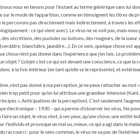
s » (nous nous en tenons pour l’instant au terme générique sans lui do
e sur le mode de l’apparition, comme en témoignent les titres de p
 le percevons pas directement mais indirectement, à travers les e
ogiquement : ce qui vient avec). Le virus ne se voit pas, mais nous
 des sécrétions, des pustules ou bubons, des rougeurs, de la sueur
e (verdâtre, blanchâtre, jaunâtre…). En ce sens, quelque chose est ap
ue chose n’est pas donné dans l’expérience que j’en fais. Le problème
n objet ? L’objet c’est ce qui est devant une conscience, ce que la
 donc à la fois intérieur (en tant qu’elle se le représente), et extérieur
même, n’est pas donné à ma perception, je ne peux rattacher au mot « 
bien trop petit pour qu’on lui attribue une grandeur intensive (Kant,
rincipes », Anticipations de la perception). C’est seulement l’augm
e électronique – 1930 – qui a permis d’observer les virus. Ne pouvan
ire un objet, le virus n’est, à ses yeux, qu’une chose, une entité in
sur l’individu et provoque un mal ou, mieux, ce qui a agi dans le mal
 du raccourci : pour le sens commun, le virus ne va pas de l’extérieur 