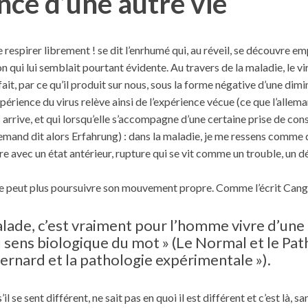
nce d’une autre vie
de respirer librement ! se dit l’enrhumé qui, au réveil, se découvre e
n qui lui semblait pourtant évidente. Au travers de la maladie, le vi
 fait, par ce qu’il produit sur nous, sous la forme négative d’une dim
xpérience du virus relève ainsi de l’expérience vécue (ce que l’allema
s arrive, et qui lorsqu’elle s’accompagne d’une certaine prise de co
lemand dit alors Erfahrung) : dans la maladie, je me ressens comme di
re avec un état antérieur, rupture qui se vit comme un trouble, un d
ne peut plus poursuivre son mouvement propre. Comme l’écrit Cang
lade, c’est vraiment pour l’homme vivre d’une 
sens biologique du mot » (Le Normal et le Pat
ernard et la pathologie expérimentale »).
il se sent différent, ne sait pas en quoi il est différent et c’est là, s