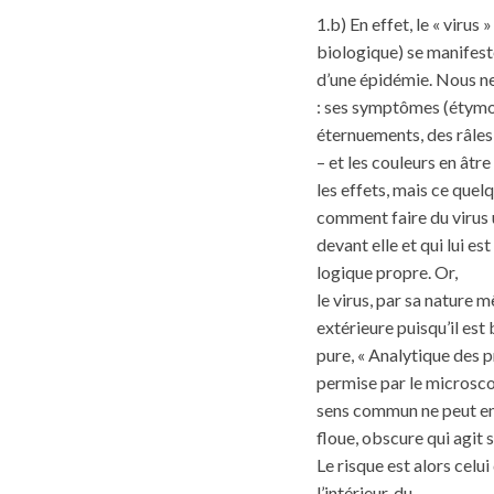
1.b) En effet, le « viru
biologique) se manifest
d’une épidémie. Nous ne
: ses symptômes (étymol
éternuements, des râles,
– et les couleurs en âtr
les effets, mais ce quelq
comment faire du virus u
devant elle et qui lui est
logique propre. Or,
le virus, par sa nature 
extérieure puisqu’il est 
pure, « Analytique des p
permise par le microscop
sens commun ne peut en fa
floue, obscure qui agit 
Le risque est alors celui
l’intérieur, du