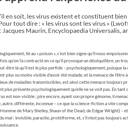
il en soit, les virus existent et constituent bi
Pour tout dire : « les virus sont les virus » (Lwof
 Jacques Maurin, Encyclopaedia Universalis, art
ogiquement, lié au « poison », c’est bien signe qu’il nous empoisonne
is qu’on l’a contracté en ce qu’il provoque un déséquilibre, un tro
peut-être là qu’il est le plus perfide – psychologiquement, puisque 
nir plus ou moins visible d’avoir été malade, et la menace de l’être à
ieux de maladies transmissibles, est ainsi cette menace toujours pr
t plus présente psychologiquement qu’elle ne se voit pas. En tant qu
us est non-visible ; pire encore, ayant son propre génome, il mena
 autre, différente, inconnue – ce que la science-fiction a vite compr
Homme de Mary Shelley, Shaun of the Dead, de Edgar Wright) – et 
mal : invisible, parasite, protéiforme, et, s’il n’est pas toujours acti
 puissance.