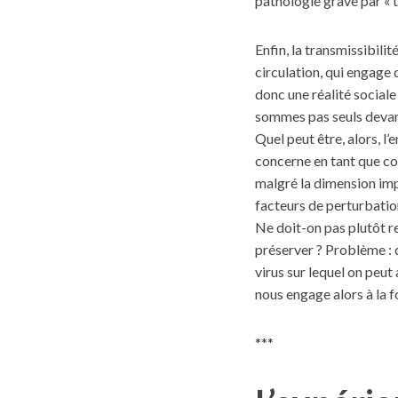
pathologie grave par « t
Enfin, la transmissibilit
circulation, qui engage d
S
donc une réalité sociale
e
sommes pas seuls devant 
a
Quel peut être, alors, l’
r
concerne en tant que col
c
h
malgré la dimension imp
f
facteurs de perturbation
o
Ne doit-on pas plutôt re
r
préserver ? Problème : 
:
virus sur lequel on peut 
nous engage alors à la
***