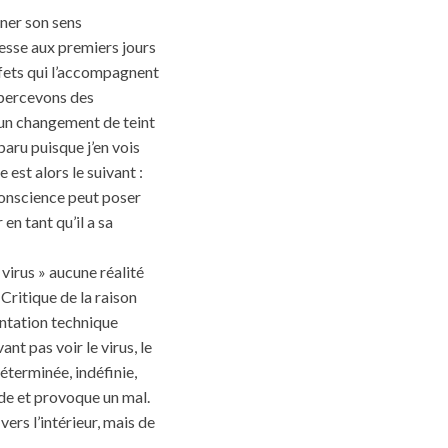
nner son sens
resse aux premiers jours
ffets qui l’accompagnent
 percevons des
, un changement de teint
paru puisque j’en vois
 est alors le suivant :
 conscience peut poser
 en tant qu’il a sa
virus » aucune réalité
 Critique de la raison
entation technique
t pas voir le virus, le
déterminée, indéfinie,
ade et provoque un mal.
vers l’intérieur, mais de