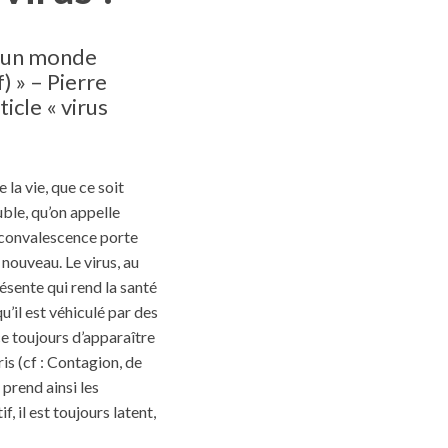
en un monde
f) » – Pierre
icle « virus
 la vie, que ce soit
uble, qu’on appelle
la convalescence porte
 nouveau. Le virus, au
ésente qui rend la santé
’il est véhiculé par des
ce toujours d’apparaître
is (cf : Contagion, de
prend ainsi les
f, il est toujours latent,