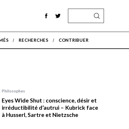
S
S
e
E
A
a
R
r
C
H
MÉS
RECHERCHES
CONTRIBUER
c
h
f
o
r
:
Philosophes
Eyes Wide Shut : conscience, désir et
irréductibilité d’autrui – Kubrick face
à Husserl, Sartre et Nietzsche