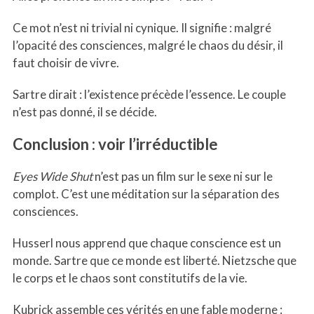
Ce mot n’est ni trivial ni cynique. Il signifie : malgré
l’opacité des consciences, malgré le chaos du désir, il
faut choisir de vivre.
Sartre dirait : l’existence précède l’essence. Le couple
n’est pas donné, il se décide.
Conclusion : voir l’irréductible
S
e
a
Eyes Wide Shut
n’est pas un film sur le sexe ni sur le
r
complot. C’est une méditation sur la séparation des
c
consciences.
h
f
Husserl nous apprend que chaque conscience est un
o
r
monde. Sartre que ce monde est liberté. Nietzsche que
:
le corps et le chaos sont constitutifs de la vie.
Kubrick assemble ces vérités en une fable moderne :