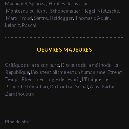
Machiavel
,
Spinoza,
Hobbes
,
Rousseau,
Montesquieu
,
Kant,
Schopenhauer
,
Hegel,
Nietzsche,
Marx
,
Freud
,
Sartre,
Heidegger
,
Thomas d’Aquin,
Leibniz,
Pascal
OEUVRES MAJEURES
Critique de la raison pure
,
Discours de la méthode
,
La
République
,
L’existentialisme est un humanisme
,
Etre et
Temps
,
Phénoménologie de l’esprit
,
L’Ethique
,
Le
Prince,
Le Léviathan,
Du Contrat Social
,
Ainsi Parlait
Zarathoustra
Plan du site