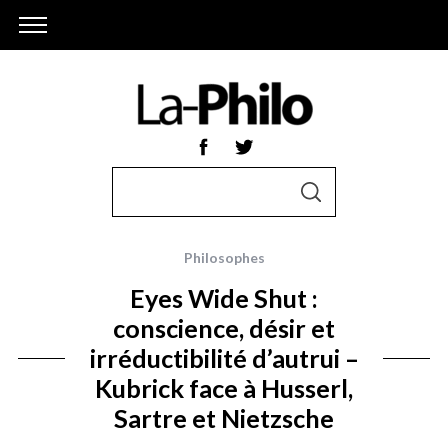
S
S
e
E
A
a
R
r
C
Philosophes
H
c
Eyes Wide Shut :
h
conscience, désir et
f
irréductibilité d’autrui –
o
r
Kubrick face à Husserl,
:
Sartre et Nietzsche