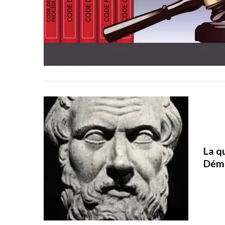
La q
Dém