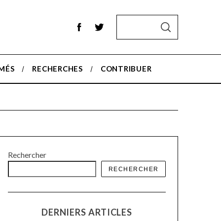
S
S
e
E
A
a
R
r
C
H
MÉS
RECHERCHES
CONTRIBUER
c
h
f
o
r
:
Rechercher
RECHERCHER
DERNIERS ARTICLES