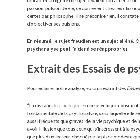
morale et la dignité du sujet devaient l’arracher à su
passion, pulsion de vie, ce qui revient chez les classi
certes pas philosophe, il ne préconise rien, il constat
d’objectiver ses pulsions.
En résumé, le sujet freudien est un sujet aliéné.
psychanalyse peut l’aider à se réapproprier.
Extrait des Essais de p
Pour éclairer notre analyse, voici un extrait des
Essai
“La division du psychique en une psychique conscient
fondamentale de la psychanalyse, sans laquelle elle 
aussi fréquents que graves, de la vie psychique et de le
avoir l’illusion que tous ceux qui s’intéressent à la ps
que plus d’un lecteur, choqué par la place modeste qu