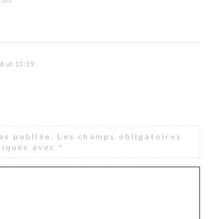
6 at 13:19
as publiée.
Les champs obligatoires
diqués avec
*