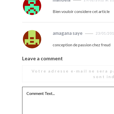
a
Bien vouloir considere cet article
y
s
:
s
amagana saye
23/01/201
a
conception de passion chez freud
y
s
Leave a comment
:
L
e
Votre adresse e-mail ne sera p
a
sont in
v
e
a
c
o
m