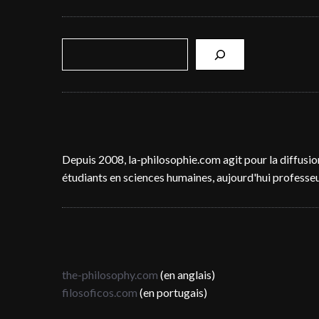
R
e
c
h
e
r
c
Depuis 2008, la-philosophie.com agit pour la diffusio
h
étudiants en sciences humaines, aujourd'hui professeur
e
r
the-philosophy.com
(en anglais)
filosoficos.com
(en portugais)