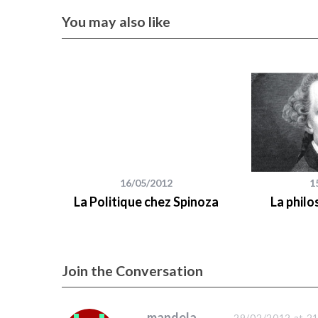
You may also like
S
e
a
r
c
h
f
o
16/05/2012
1
r
:
La Politique chez Spinoza
La philo
Join the Conversation
s
mandela
29/02/2012 at 2