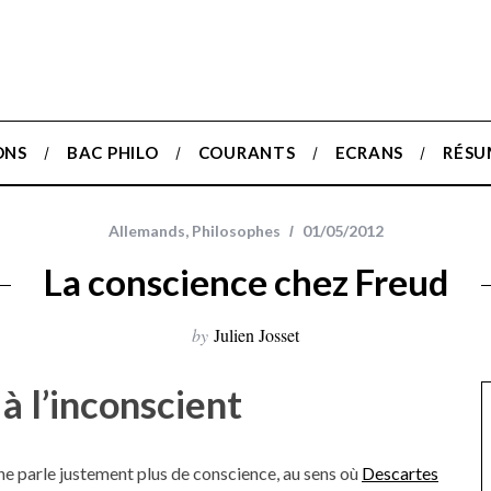
ONS
BAC PHILO
COURANTS
ECRANS
RÉSU
Allemands
,
Philosophes
01/05/2012
La conscience chez Freud
by
Julien Josset
à l’inconscient
 ne parle justement plus de conscience, au sens où
Descartes