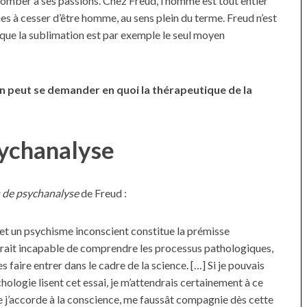
ccomber à ses passions. Chez Freud, l’homme est tout entier
ques à cesser d’être homme, au sens plein du terme. Freud n’est
e que la sublimation est par exemple le seul moyen
 On peut se demander en quoi la thérapeutique de la
sychanalyse
s de psychanalyse
de Freud :
 et un psychisme inconscient constitue la prémisse
serait incapable de comprendre les processus pathologiques,
s faire entrer dans le cadre de la science. […] Si je pouvais
ychologie lisent cet essai, je m’attendrais certainement à ce
e j’accorde à la conscience, me faussât compagnie dès cette