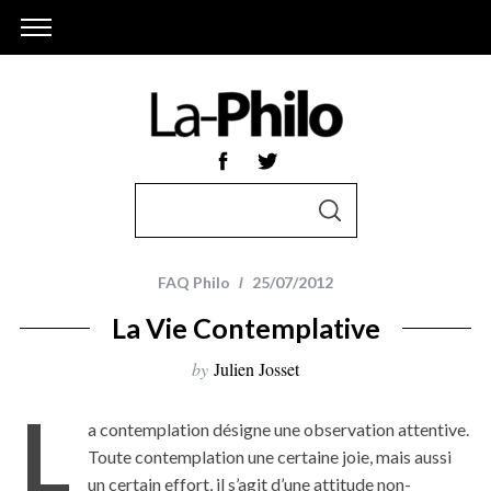
S
S
e
E
A
a
R
r
C
FAQ Philo
25/07/2012
H
c
La Vie Contemplative
h
f
by
Julien Josset
o
L
r
a contemplation désigne une observation attentive.
:
Toute contemplation une certaine joie, mais aussi
un certain effort, il s’agit d’une attitude non-