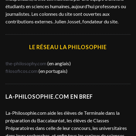
r
étudiants en sciences humaines, aujourd'hui professeurs ou
journalistes. Les colonnes du site sont ouvertes aux
contributions externes. Julien Josset, fondateur du site.
LE RÉSEAU LA PHILOSOPHIE
the-philosophy.com
(en anglais)
filosoficos.com
(en portugais)
LA-PHILOSOPHIE.COM EN BREF
La-Philosophie.com aide les élèves de Terminale dans la
préparation du Baccalauréat, les élèves de Classes
Préparatoires dans celle de leur concours, les universitaires
dans leurs recherches, et enfin tous les curieux de sciences