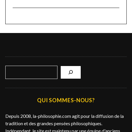
R
e
c
h
e
QUI SOMMES-NOUS?
r
c
Depuis 2008, la-philosophie.com agit pour la diffusion de la
h
tradition et des grandes pensées philosophiques.
e
Indépendant, le site est maintenu par une équipe d'anciens