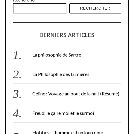
RECHERCHER
DERNIERS ARTICLES
S
e
La philosophie de Sartre
a
r
c
La Philosophie des Lumières
h
f
o
Céline : Voyage au bout de la nuit (Résumé)
r
:
Freud: le ça, le moi et le surmoi
Hobbes : L’homme est un loup pour