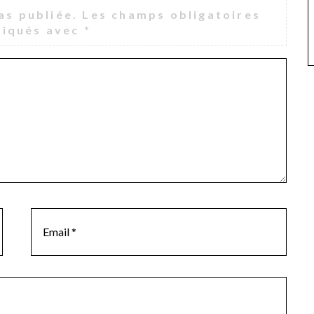
as publiée.
Les champs obligatoires
diqués avec
*