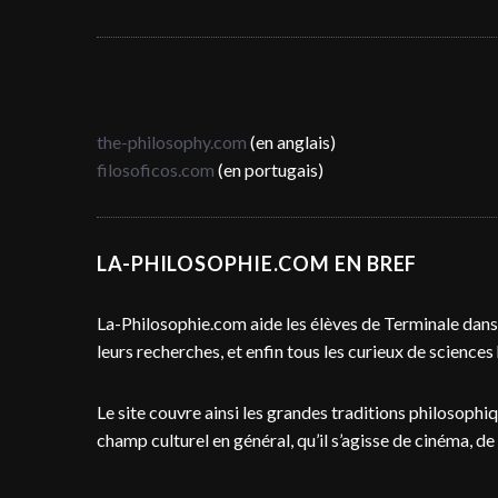
e
r
the-philosophy.com
(en anglais)
filosoficos.com
(en portugais)
LA-PHILOSOPHIE.COM EN BREF
La-Philosophie.com aide les élèves de Terminale dans 
leurs recherches, et enfin tous les curieux de sciences
Le site couvre ainsi les grandes traditions philosoph
champ culturel en général, qu’il s’agisse de cinéma, de