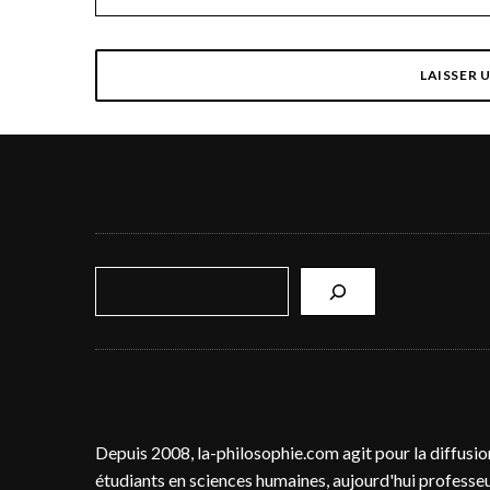
R
e
c
h
e
r
c
Depuis 2008, la-philosophie.com agit pour la diffusio
h
étudiants en sciences humaines, aujourd'hui professeur