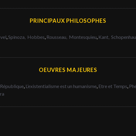
PRINCIPAUX PHILOSOPHES
vel
,
Spinoza,
Hobbes
,
Rousseau,
Montesquieu
,
Kant,
Schopenhau
OEUVRES MAJEURES
 République
,
L’existentialisme est un humanisme
,
Etre et Temps
,
Phé
tra