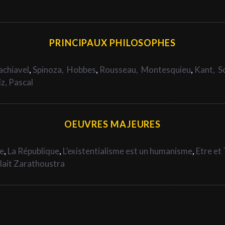
PRINCIPAUX PHILOSOPHES
chiavel
,
Spinoza,
Hobbes
,
Rousseau,
Montesquieu
,
Kant,
S
iz,
Pascal
OEUVRES MAJEURES
de
,
La République
,
L’existentialisme est un humanisme
,
Etre et
rlait Zarathoustra