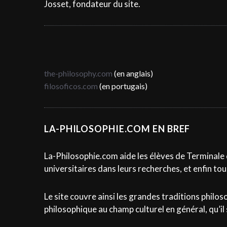
Josset, fondateur du site.
r
the-philosophy.com
(en anglais)
filosoficos.com
(en portugais)
LA-PHILOSOPHIE.COM EN BREF
La-Philosophie.com aide les élèves de Terminale 
universitaires dans leurs recherches, et enfin tou
Le site couvre ainsi les grandes traditions phil
philosophique au champ culturel en général, qu’il 