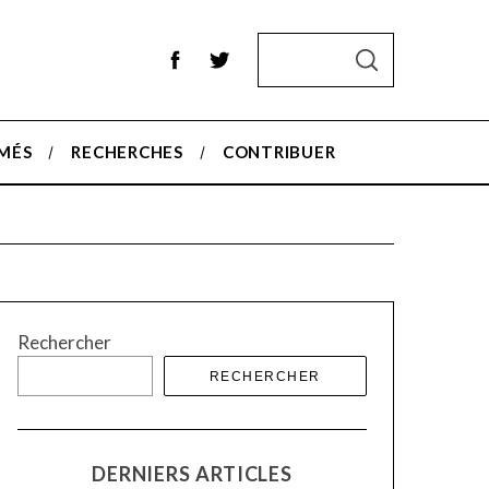
S
S
e
E
A
a
R
r
C
H
MÉS
RECHERCHES
CONTRIBUER
c
h
f
o
r
:
Rechercher
RECHERCHER
DERNIERS ARTICLES