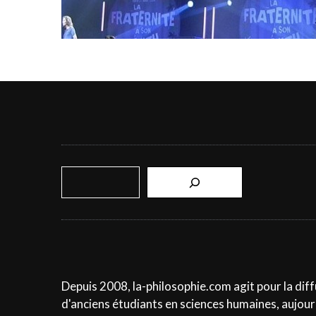
R
e
c
h
e
r
c
Depuis 2008, la-philosophie.com agit pour la diff
h
d'anciens étudiants en sciences humaines, aujourd
e