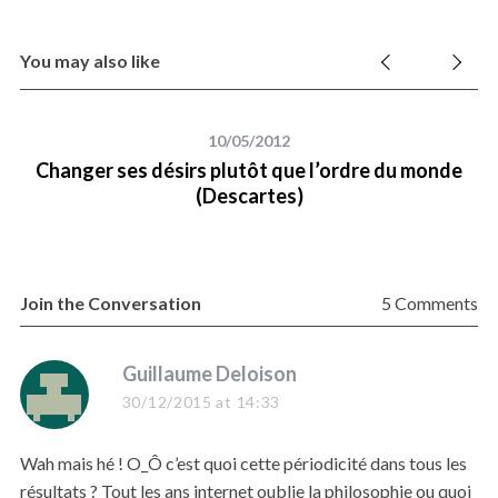
You may also like
10/05/2012
Changer ses désirs plutôt que l’ordre du monde
A
(Descartes)
Join the Conversation
5 Comments
s
Guillaume Deloison
a
30/12/2015 at 14:33
y
s
Wah mais hé ! O_Ô c’est quoi cette périodicité dans tous les
:
résultats ? Tout les ans internet oublie la philosophie ou quoi