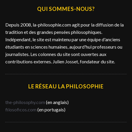
e
QUI SOMMES-NOUS?
r
c
Depuis 2008, la-philosophie.com agit pour la diffusion de la
h
tradition et des grandes pensées philosophiques.
e
Indépendant, le site est maintenu par une équipe d'anciens
r
étudiants en sciences humaines, aujourd'hui professeurs ou
journalistes. Les colonnes du site sont ouvertes aux
contributions externes. Julien Josset, fondateur du site.
LE RÉSEAU LA PHILOSOPHIE
the-philosophy.com
(en anglais)
filosoficos.com
(en portugais)