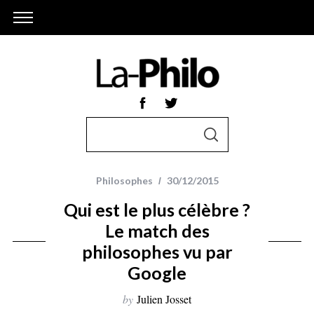
S
S
e
E
A
a
R
r
C
Philosophes
30/12/2015
H
c
Qui est le plus célèbre ?
h
Le match des
f
philosophes vu par
o
r
Google
:
by
Julien Josset