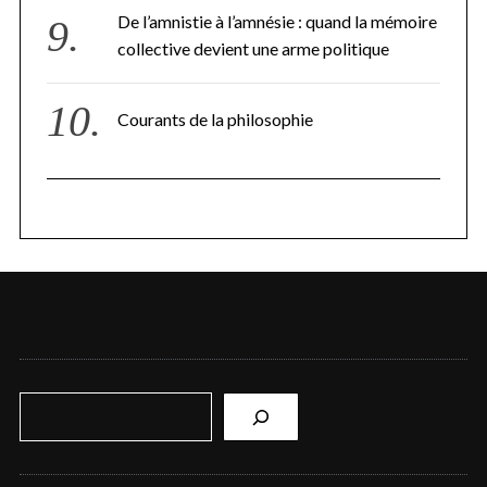
De l’amnistie à l’amnésie : quand la mémoire
collective devient une arme politique
Courants de la philosophie
R
e
c
h