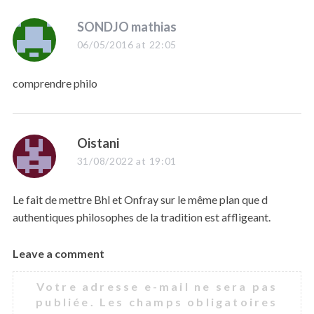
s
SONDJO mathias
a
06/05/2016 at 22:05
y
s
comprendre philo
:
s
Oistani
a
31/08/2022 at 19:01
y
s
Le fait de mettre Bhl et Onfray sur le même plan que d
:
authentiques philosophes de la tradition est affligeant.
Leave a comment
L
e
Votre adresse e-mail ne sera pas
a
publiée.
Les champs obligatoires
v