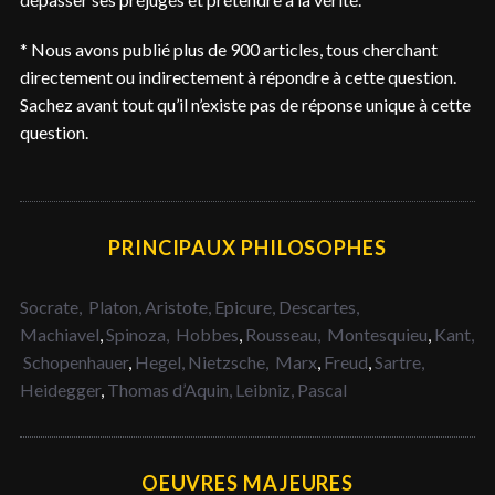
* Nous avons publié plus de 900 articles, tous cherchant
directement ou indirectement à répondre à cette question.
Sachez avant tout qu’il n’existe pas de réponse unique à cette
question.
PRINCIPAUX PHILOSOPHES
Socrate,
Platon,
Aristote,
Epicure,
Descartes,
Machiavel
,
Spinoza,
Hobbes
,
Rousseau,
Montesquieu
,
Kant,
Schopenhauer
,
Hegel,
Nietzsche,
Marx
,
Freud
,
Sartre,
Heidegger
,
Thomas d’Aquin,
Leibniz,
Pascal
OEUVRES MAJEURES