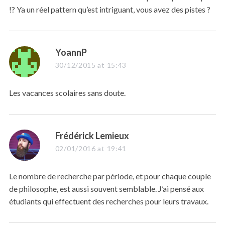
S
!? Ya un réel pattern qu’est intriguant, vous avez des pistes ?
e
a
r
c
s
YoannP
h
f
a
30/12/2015 at 15:43
o
y
r
s
:
Les vacances scolaires sans doute.
:
s
Frédérick Lemieux
a
02/01/2016 at 19:41
y
s
Le nombre de recherche par période, et pour chaque couple
:
de philosophe, est aussi souvent semblable. J’ai pensé aux
étudiants qui effectuent des recherches pour leurs travaux.