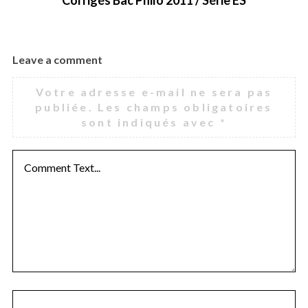
L
Corrigés Bac Philo 2011 / Série ES
Leave a comment
Votre adresse e-mail ne sera pas
publiée.
Les champs obligatoires
sont indiqués avec
*