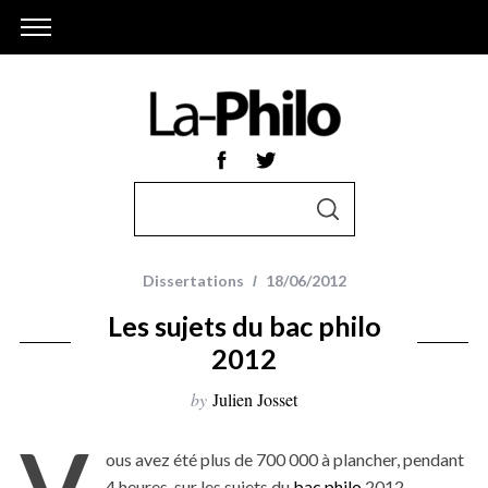
S
S
e
E
A
a
R
r
C
Dissertations
18/06/2012
H
c
Les sujets du bac philo
h
2012
f
o
by
Julien Josset
r
V
:
ous avez été plus de 700 000 à plancher, pendant
4 heures, sur les sujets du
bac philo
2012.