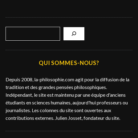
R
e
c
h
e
QUI SOMMES-NOUS?
r
c
Depuis 2008, la-philosophie.com agit pour la diffusion de la
h
tradition et des grandes pensées philosophiques.
e
Indépendant, le site est maintenu par une équipe d'anciens
r
étudiants en sciences humaines, aujourd'hui professeurs ou
journalistes. Les colonnes du site sont ouvertes aux
contributions externes. Julien Josset, fondateur du site.