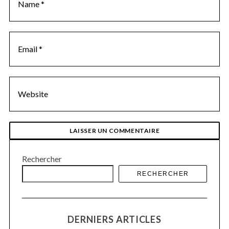
S
Rechercher
e
a
RECHERCHER
r
c
h
f
DERNIERS ARTICLES
o