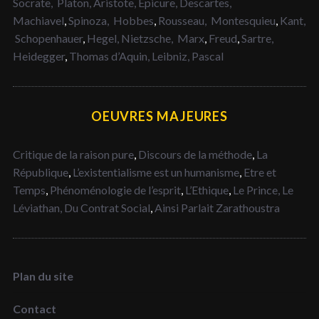
Socrate,
Platon,
Aristote,
Epicure,
Descartes,
Machiavel
,
Spinoza,
Hobbes
,
Rousseau,
Montesquieu
,
Kant,
Schopenhauer
,
Hegel,
Nietzsche,
Marx
,
Freud
,
Sartre,
Heidegger
,
Thomas d’Aquin,
Leibniz,
Pascal
OEUVRES MAJEURES
Critique de la raison pure
,
Discours de la méthode
,
La
République
,
L’existentialisme est un humanisme
,
Etre et
Temps
,
Phénoménologie de l’esprit
,
L’Ethique
,
Le Prince,
Le
Léviathan,
Du Contrat Social
,
Ainsi Parlait Zarathoustra
Plan du site
Contact