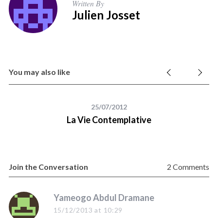
Written By
Julien Josset
You may also like
25/07/2012
La Vie Contemplative
Join the Conversation
2 Comments
s
Yameogo Abdul Dramane
a
15/12/2013 at 10:29