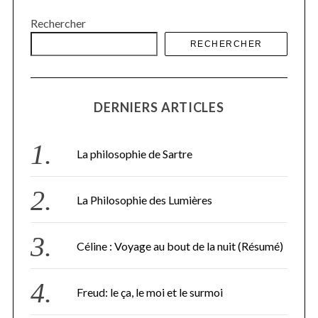
Rechercher
RECHERCHER
DERNIERS ARTICLES
S
e
a
La philosophie de Sartre
r
c
h
La Philosophie des Lumières
f
o
r
Céline : Voyage au bout de la nuit (Résumé)
:
Freud: le ça, le moi et le surmoi