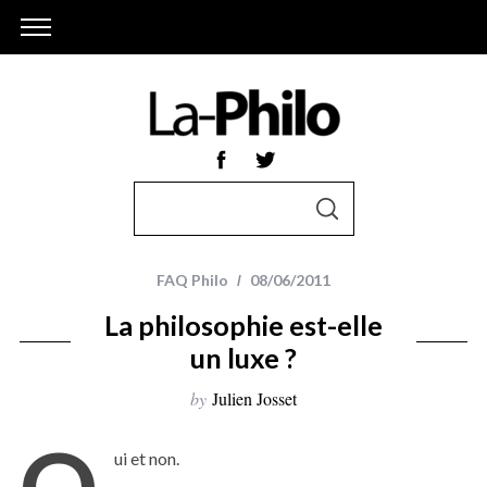
S
S
e
E
A
a
R
r
C
FAQ Philo
08/06/2011
H
c
La philosophie est-elle
h
un luxe ?
f
o
by
Julien Josset
r
O
:
ui et non.