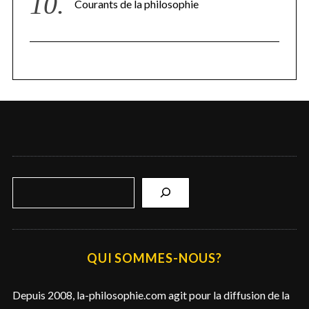
Courants de la philosophie
R
e
c
h
e
QUI SOMMES-NOUS?
r
c
Depuis 2008, la-philosophie.com agit pour la diffusion de la
h