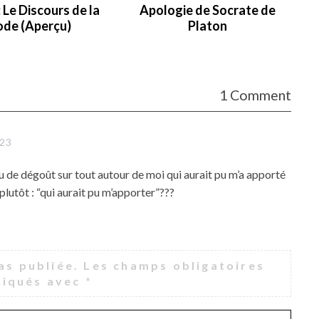
 Le Discours de la
Apologie de Socrate de
de (Aperçu)
Platon
1 Comment
:23
 ou de dégoût sur tout autour de moi qui aurait pu m’a apporté
 plutôt : “qui aurait pu m’apporter”???
as publiée.
Les champs obligatoires
diqués avec
*