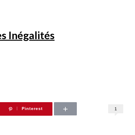
es Inégalités
Pinterest
1