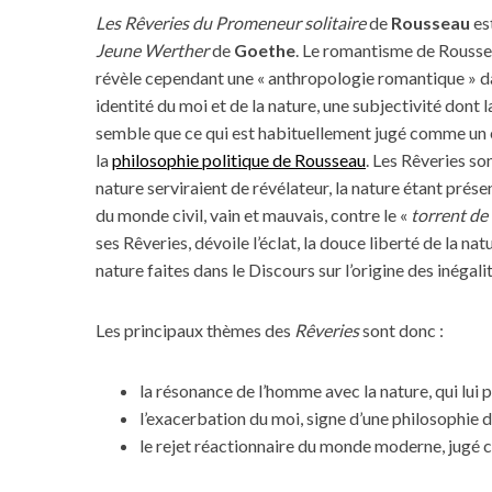
Les Rêveries du Promeneur solitaire
de
Rousseau
es
Jeune Werther
de
Goethe
. Le romantisme de Roussea
révèle cependant une « anthropologie romantique » d
identité du moi et de la nature, une subjectivité dont l
semble que ce qui est habituellement jugé comme un 
la
philosophie politique de Rousseau
. Les Rêveries so
nature serviraient de révélateur, la nature étant prése
du monde civil, vain et mauvais, contre le «
torrent de
ses Rêveries, dévoile l’éclat, la douce liberté de la nat
nature faites dans le Discours sur l’origine des inéga
Les principaux thèmes des
Rêveries
sont donc :
la résonance de l’homme avec la nature, qui lui
l’exacerbation du moi, signe d’une philosophie de 
le rejet réactionnaire du monde moderne, jugé