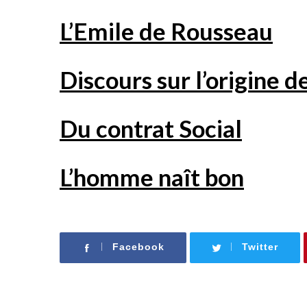
L’Emile de Rousseau
S
Discours sur l’origine d
e
a
r
Du contrat Social
c
h
f
o
L’homme naît bon
r
:
Facebook
Twitter