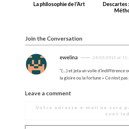
La philosophie de l’Art
Descartes :
Métho
Join the Conversation
s
ewelina
24/03/2015 at 11
a
“(…) et jeta un voile d’indifférence
y
la gloire ou la fortune » Ce n’est pas
s
:
Leave a comment
L
e
Votre adresse e-mail ne sera p
a
sont in
v
e