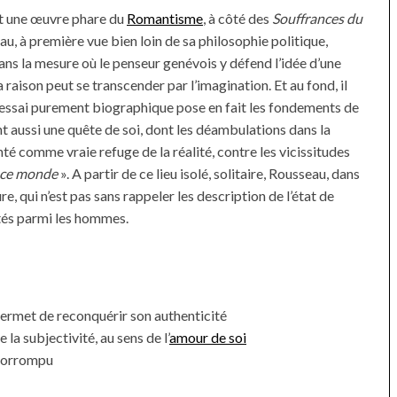
t une œuvre phare du
Romantisme
, à côté des
Souffrances du
u, à première vue bien loin de sa philosophie politique,
ans la mesure où le penseur genévois
y défend l’idée d’une
a raison peut se transcender par l’imagination. Et au fond, il
essai purement biographique pose en fait les fondements de
nt aussi une quête de soi, dont les déambulations dans la
nté comme vraie refuge de la réalité, contre les vicissitudes
 ce monde
». A partir de ce lieu isolé, solitaire, Rousseau, dans
ure, qui n’est pas sans rappeler les description de l’état de
lités parmi les hommes.
 permet de reconquérir son authenticité
la subjectivité, au sens de l’
amour de soi
 corrompu