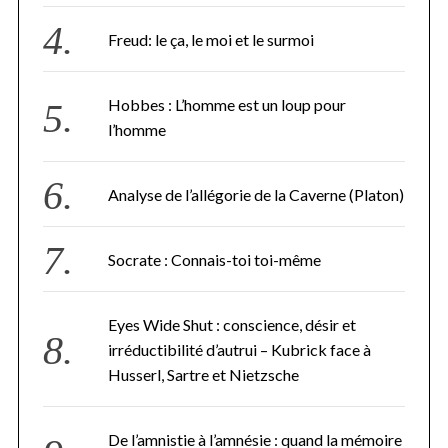
S
e
Freud: le ça, le moi et le surmoi
a
r
c
Hobbes : L’homme est un loup pour
h
l’homme
f
o
r
Analyse de l’allégorie de la Caverne (Platon)
:
Socrate : Connais-toi toi-même
Eyes Wide Shut : conscience, désir et
irréductibilité d’autrui – Kubrick face à
Husserl, Sartre et Nietzsche
De l’amnistie à l’amnésie : quand la mémoire