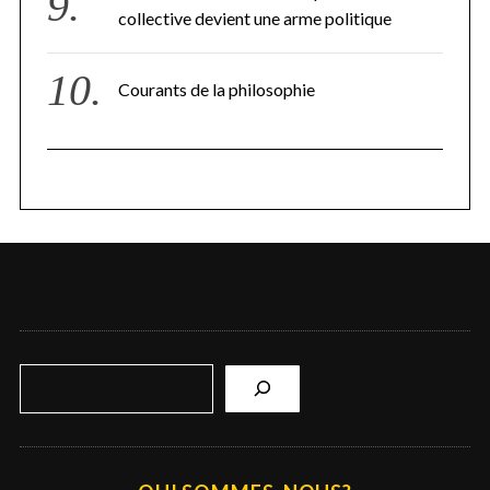
collective devient une arme politique
Courants de la philosophie
R
e
c
h
e