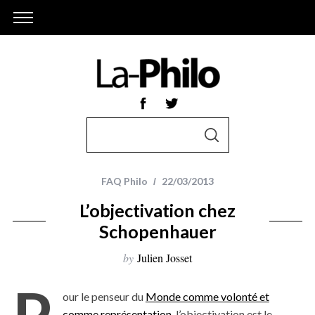
S
S
e
E
A
a
R
r
C
FAQ Philo
22/03/2013
H
c
L’objectivation chez
h
Schopenhauer
f
o
by
Julien Josset
r
P
:
our le penseur du
Monde comme volonté et
comme représentation
, l’objectivation est le