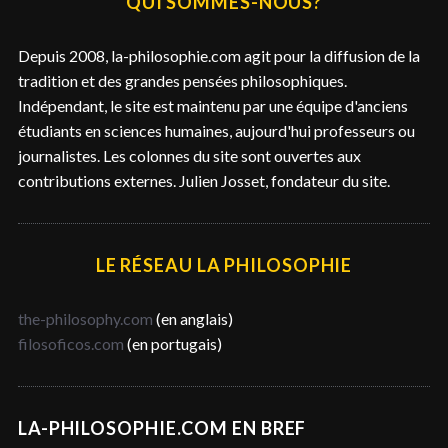
QUI SOMMES-NOUS?
r
c
Depuis 2008, la-philosophie.com agit pour la diffusion de la
h
tradition et des grandes pensées philosophiques.
e
Indépendant, le site est maintenu par une équipe d'anciens
r
étudiants en sciences humaines, aujourd'hui professeurs ou
journalistes. Les colonnes du site sont ouvertes aux
contributions externes. Julien Josset, fondateur du site.
LE RÉSEAU LA PHILOSOPHIE
the-philosophy.com
(en anglais)
filosoficos.com
(en portugais)
LA-PHILOSOPHIE.COM EN BREF