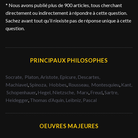
* Nous avons publié plus de 900 articles, tous cherchant
directement ou indirectement à répondre à cette question.
Sachez avant tout qu’il n’existe pas de réponse unique à cette
question.
PRINCIPAUX PHILOSOPHES
Socrate,
Platon,
Aristote,
Epicure,
Descartes,
Machiavel
,
Spinoza,
Hobbes
,
Rousseau,
Montesquieu
,
Kant,
Schopenhauer
,
Hegel,
Nietzsche,
Marx
,
Freud
,
Sartre,
Heidegger
,
Thomas d’Aquin,
Leibniz,
Pascal
OEUVRES MAJEURES