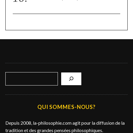
R
e
c
h
e
QUI SOMMES-NOUS?
r
c
Depuis 2008, la-philosophie.com agit pour la diffusion de la
h
tradition et des grandes pensées philosophiques.