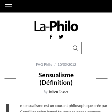
S
S
e
E
A
a
R
r
C
FAQ Philo
10/03/2012
H
c
Sensualisme
h
(Définition)
f
o
by
Julien Josset
r
L
:
e sensualisme est un courant philosophique crée par
Condillac selon lequel toutes nos connaissances