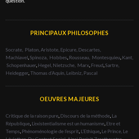
question.
PRINCIPAUX PHILOSOPHES
Socrate,
Platon,
Aristote,
Epicure,
Descartes,
Machiavel
,
Spinoza,
Hobbes
,
Rousseau,
Montesquieu
,
Kant,
Schopenhauer
,
Hegel,
Nietzsche,
Marx
,
Freud
,
Sartre,
Heidegger
,
Thomas d’Aquin,
Leibniz,
Pascal
OEUVRES MAJEURES
Critique de la raison pure
,
Discours de la méthode
,
La
République
,
L’existentialisme est un humanisme
,
Etre et
Temps
,
Phénoménologie de l’esprit
,
L’Ethique
,
Le Prince,
Le
Léviathan,
Du Contrat Social
,
Ainsi Parlait Zarathoustra