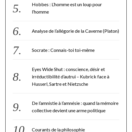
Hobbes : L’homme est un loup pour
a
l’homme
r
c
h
f
Analyse de l’allégorie de la Caverne (Platon)
o
r
:
Socrate : Connais-toi toi-même
Eyes Wide Shut : conscience, désir et
irréductibilité d’autrui – Kubrick face à
Husserl, Sartre et Nietzsche
De l’amnistie à l’amnésie : quand la mémoire
collective devient une arme politique
Courants de la philosophie