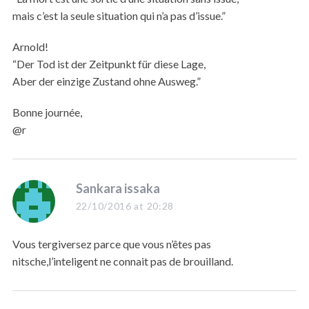
mais c’est la seule situation qui n’a pas d’issue.”
Arnold!
“Der Tod ist der Zeitpunkt für diese Lage,
Aber der einzige Zustand ohne Ausweg.”
Bonne journée,
@r
s
Sankara issaka
a
22/10/2016 at 20:28
y
s
Vous tergiversez parce que vous n’êtes pas
:
nitsche,l’inteligent ne connait pas de brouilland.