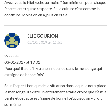
s
Avez-vous lu Nietzsche au moins ? (un minimum pour chaque
:
“cartésien(e) qui se respecte” ?) La culture c’est comme la
confiture. Moins on en a, plus on étale…
s
ELIE GOURION
a
01/10/2019 at 13:51
y
s
Winoule
:
03/01/2017 at 19:01
Pourquoi il a dit “Il y a une innocence dans le mensonge qui
est signe de bonne fois”
Sous l’aspect ironique de la situation dans laquelle nous place
le mensonge, il existe un entêtement à faire croire que c’est la
vérité et cet acte est “signe de bonne foi”, puisqu’on y croit
soi même.