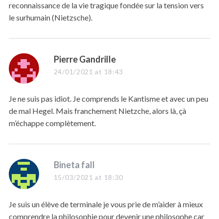
reconnaissance de la vie tragique fondée sur la tension vers
le surhumain (Nietzsche).
s
Pierre Gandrille
a
24/01/2021 at 18:43
y
s
Je ne suis pas idiot. Je comprends le Kantisme et avec un peu
:
de mal Hegel. Mais franchement Nietzche, alors là, çà
m’échappe complètement.
s
Bineta fall
a
15/03/2021 at 18:30
y
s
Je suis un élève de terminale je vous prie de m’aider à mieux
:
comprendre la philosophie pour devenir une philosophe car