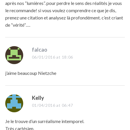
après nos “lumières”. pour perdre le sens des réalités je vous
le recommande! si vous voulez comprendre ce que je dis,
prenez une citation et analysez là profondément. c’est criant
de “vérité”….
s
falcao
a
06/01/2016 at 18:06
y
s
j’aime beaucoup Nietzche
:
s
Kelly
a
01/04/2016 at 06:47
y
s
Je le trouve d’un surréalisme intemporel.
:
Très cartésien.