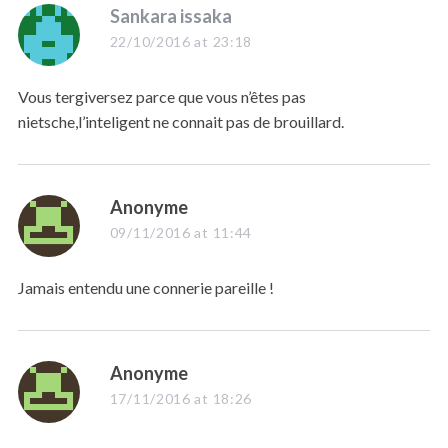
s
Sankara issaka
a
22/10/2016 at 23:18
y
s
Vous tergiversez parce que vous n’êtes pas
:
nietsche,l’inteligent ne connait pas de brouillard.
s
Anonyme
a
09/11/2016 at 11:44
y
s
Jamais entendu une connerie pareille !
:
s
Anonyme
a
17/11/2016 at 18:26
y
s