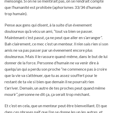
mensonge. Si on ne se mentirait pas, on se rendrait compte
que l’humanité est prohibée (aphorismes 33/34 d’humain
trop humain).
Pense aux gens qui disent, à la suite d’un évenement
douloureux qu’à vécu un ami, “tout va bien se passer.
Maintenant c’est passé, ça ne peut que aller en s’arranger”.
Bah clairement, ce mec c’est un menteur. Il n’en sais rien si son
amis ne va pas passer par un évenement encore plus
douleureux. Mais il le rassure quand-même, dans le but de lui
donner de la force. Personne d’humain ne va venir dire à
quelqu’un qui a perdu son proche “ne commence pas à croire
que la vie va s’atténuer, que tu as assez souffert pour le
restant de ta vie si bien que demain il ne pourrait rien
t’arriver. Demain, un autre de tes proches peut quand même
mourir”, personne ne dit ça, ça serait trop méchant.
Et c’est en cela, que un menteur peut être bienveillant. Et que
dans ces phrases naîf que l’on se donne les un les autres, et