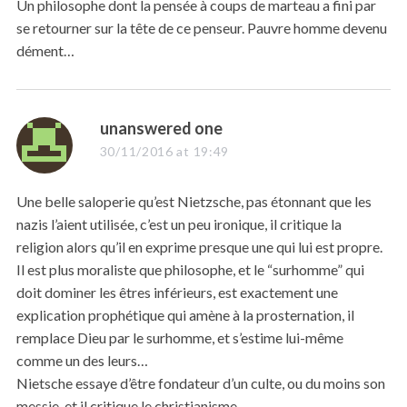
Un philosophe dont la pensée à coups de marteau a fini par
:
se retourner sur la tête de ce penseur. Pauvre homme devenu
dément…
s
unanswered one
a
30/11/2016 at 19:49
y
s
Une belle saloperie qu’est Nietzsche, pas étonnant que les
:
nazis l’aient utilisée, c’est un peu ironique, il critique la
religion alors qu’il en exprime presque une qui lui est propre.
Il est plus moraliste que philosophe, et le “surhomme” qui
doit dominer les êtres inférieurs, est exactement une
explication prophétique qui amène à la prosternation, il
remplace Dieu par le surhomme, et s’estime lui-même
comme un des leurs…
Nietsche essaye d’être fondateur d’un culte, ou du moins son
messie, et il critique le christianisme…