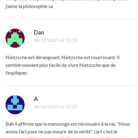
j’aime la philosophie sa
s
Dan
a
09/12/2021 at 13:15
y
s
Nietzsche est dérangeant, Nietzsche est nourrissant. Il
:
semble souvent plus facile de vivre Nietzsche que de
l’expliquer.
s
A
a
24/12/2021 at 17:57
y
s
Bah il affirme que le mensonge est nécessaire à la vie. “Nous
:
avons l’art pour ne pas mourir de la vérité”. L’art c’est le