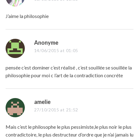
y
s
J’aime la philosophie
:
s
Anonyme
a
14/06/2015 at 01:05
y
S
s
pensée c’est dominer c’est réalisé , c’est souillée se souillée la
e
:
philosophie pour moi c l’art de la contradiction concréte
a
r
c
h
s
amelie
f
o
a
27/10/2015 at 21:52
r
y
:
s
Mais c’est le philosophe le plus pessimiste,le plus noir le plus
:
contradictoire, le plus destructeur d’ordre que je n’ai jamais lu