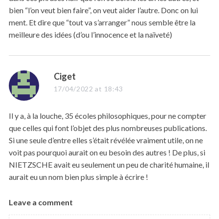
bien “l’on veut bien faire”, on veut aider l’autre. Donc on lui
ment. Et dire que “tout va s’arranger” nous semble être la
meilleure des idées (d’ou l’innocence et la naïveté)
s
Ciget
a
17/04/2022 at 18:43
y
s
Il y a, à la louche, 35 écoles philosophiques, pour ne compter
:
que celles qui font l’objet des plus nombreuses publications.
Si une seule d’entre elles s’était révélée vraiment utile, on ne
voit pas pourquoi aurait on eu besoin des autres ! De plus, si
NIETZSCHE avait eu seulement un peu de charité humaine, il
aurait eu un nom bien plus simple à écrire !
Leave a comment
L
e