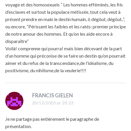
voyage et des homosexuels ” Les hommes efféminés, les fils
d’esclaves et surtout la populace métissée, tout cela veut à
présent prendre en main le destin humain, ô dégôut, dégôut..”,
ou encore, “Périssent les faibles et les ratés: premier principe
de notre amour des hommes. Et qu’on les aide encore à
disparaître”
Voilà! comprenne qui pourra! mais bien décevant de la part
d’un homme qui préconise de se faire un destin qu’on pourrait
aimer et du refus de la transcendance,de l’idéalisme, du
positivisme, du nihilisme,de la veulerie!!!!
s
FRANCIS GIELEN
a
20/12/2020 at 20:23
y
s
Je ne partage pas entièrement le paragraphe de
:
présentation.