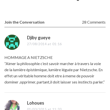
Join the Conversation
28 Comments
s
Djiby gueye
a
27/08/2014 at 01:16
y
s
HOMMAGE A NIETZSCHE
:
“Aimer la philosophie c’est savoir marcher à travers la voie
de la lumière épistèmique, lumière léguée par Nietzsche. En
effet un véritable homme doit etre à meme de pouvoir
dominer ,opprimer, partant,il doit laisser ses instincts parler.”
s
Lohoues
a
01/03/2015 at 11:33