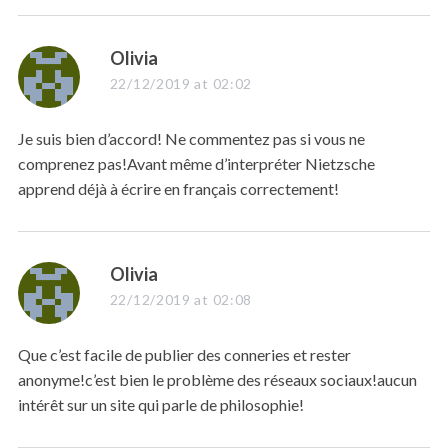
s
Olivia
a
22/12/2019 at 02:02
y
s
Je suis bien d’accord! Ne commentez pas si vous ne
:
comprenez pas!Avant même d’interpréter Nietzsche
apprend déjà à écrire en français correctement!
s
Olivia
a
22/12/2019 at 02:08
y
s
Que c’est facile de publier des conneries et rester
:
anonyme!c’est bien le problème des réseaux sociaux!aucun
intérêt sur un site qui parle de philosophie!