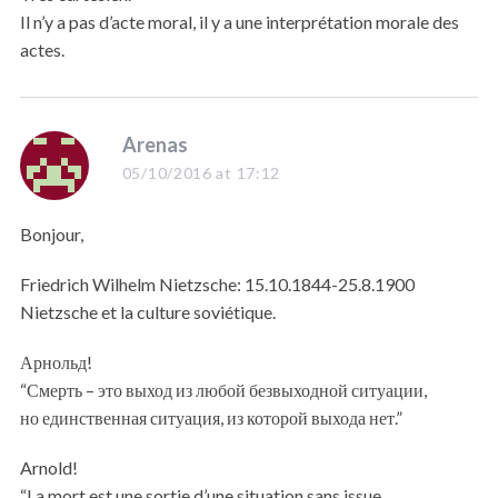
Il n’y a pas d’acte moral, il y a une interprétation morale des
actes.
s
Arenas
a
05/10/2016 at 17:12
y
s
Bonjour,
:
Friedrich Wilhelm Nietzsche: 15.10.1844-25.8.1900
Nietzsche et la culture soviétique.
Арнольд!
“Смерть – это выход из любой безвыходной ситуации,
но единственная ситуация, из которой выхода нет.”
Arnold!
“La mort est une sortie d’une situation sans issue,