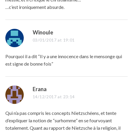
…c’est ironiquement absurde.
s
Winoule
a
03/01/2017 at 19:01
y
s
Pourquoi il a dit “Il y a une innocence dans le mensonge qui
:
est signe de bonne fois”
s
Erana
a
14/12/2017 at 23:14
y
s
Qui n’a pas compris les concepts Nietzschéens, et tente
:
d’expliquer la notion de “surhomme” en se fourvoyant
totalement. Quant au rapport de Nietzsche à la religion, il