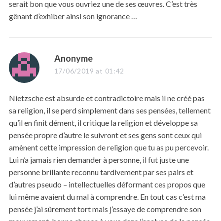
serait bon que vous ouvriez une de ses œuvres. C’est très
gênant d’exhiber ainsi son ignorance …
s
Anonyme
a
17/06/2019 at 01:42
y
s
Nietzsche est absurde et contradictoire mais il ne créé pas
:
sa religion, il se perd simplement dans ses pensées, tellement
qu’il en finit dément, il critique la religion et développe sa
pensée propre d’autre le suivront et ses gens sont ceux qui
amènent cette impression de religion que tu as pu percevoir.
Lui n’a jamais rien demander à personne, il fut juste une
personne brillante reconnu tardivement par ses pairs et
d’autres pseudo – intellectuelles déformant ces propos que
lui même avaient du mal à comprendre. En tout cas c’est ma
pensée j’ai sûrement tort mais j’essaye de comprendre son