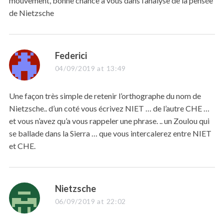
mouvement, bonne chance à vous dans l’analyse de la pensée
de Nietzsche
s
Federici
a
04/09/2019 at 13:49
y
s
Une façon très simple de retenir l’orthographe du nom de
:
Nietzsche.. d’un coté vous écrivez NIET … de l’autre CHE …
et vous n’avez qu’a vous rappeler une phrase. .. un Zoulou qui
se ballade dans la Sierra … que vous intercalerez entre NIET
et CHE.
s
Nietzsche
a
06/09/2019 at 22:02
y