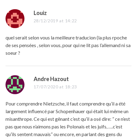
s
Louiz
a
28/12/2019 at 14:22
y
s
quel serait selon vous la meilleure traducion (la plus rpoche
:
de ses pensées , selon vous, pour qui ne lit pas l’allemand ni sa
soeur ?
s
Andre Hazout
a
17/07/2020 at 18:23
y
s
Pour comprendre Nietzsche, il faut comprendre qu’il a été
:
largement influencé par Schopenhauer qui était lui même un
misanthrope. Ce qui est gênant c’est qu’il a osé dire: ” ce n’est
pas que nous n’aimons pas les Polonais et les juifs, ….c’est
qu’ils sentent mauvais” ou encore, en parlant des gens du