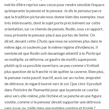
mérite d’être reprise sans cesse pour rendre sensible l’espace
qu’emprunte la pensée et le penseur. Je dis le
penseur
parce
que la tradition picturale nous donne bien des exemples, tous
très intéressants, dont le sujet porte précisément sur cette
orientation, sur ce chemin de pensée. Rodin, sous ce rapport,
nous présente le penseur placé aux portes de l’enfer. On
dirait, devant cette
Chute
, que nous ne sommes plus dans le
même âge, ni soulevés par le même régime d’évidences. Il
semblerait que Rodin soit davantage attentif à la
Porte
qui
se multiplie, se déforme, se gaufre de motifs superposés
plutôt qu’à sa possible ouverture, un peu comme s’il n’était
plus question de la franchir ni de quitter la caverne. Bien plus,
le penseur reste passif, inactif, assis sur un rocher, empreint
de détresse, le regard tourné vers le sol. Que s’est-il produit
dans l’histoire de l’humanité pour que la pensée se courbe
ainsi vers elle-même, plie l’échine et se penche en une figure
voutée, comme si le penseur devait supporter une détresse
sans issue, nu, taillé dans une matière sombre et froide ?