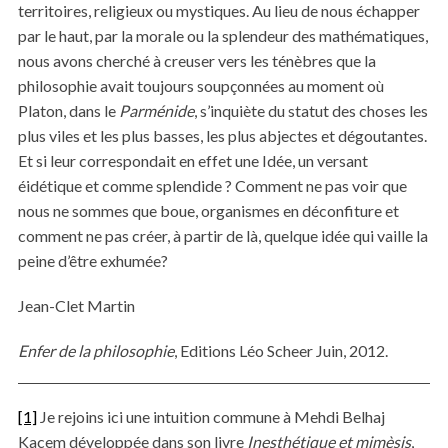
territoires, religieux ou mystiques. Au lieu de nous échapper
par le haut, par la morale ou la splendeur des mathématiques,
nous avons cherché à creuser vers les ténèbres que la
S
philosophie avait toujours soupçonnées au moment où
e
a
Platon, dans le
Parménide
, s’inquiète du statut des choses les
r
plus viles et les plus basses, les plus abjectes et dégoutantes.
c
Et si leur correspondait en effet une Idée, un versant
h
éidétique et comme splendide ? Comment ne pas voir que
f
o
nous ne sommes que boue, organismes en déconfiture et
r
comment ne pas créer, à partir de là, quelque idée qui vaille la
:
peine d’être exhumée?
Jean-Clet Martin
Enfer de la philosophie
, Editions Léo Scheer Juin, 2012.
[1]
Je rejoins ici une intuition commune à Mehdi Belhaj
Kacem développée dans son livre
Inesthétique et mimèsis
,