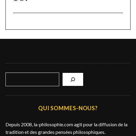
R
e
c
h
e
QUI SOMMES-NOUS?
r
c
Depuis 2008, la-philosophie.com agit pour la diffusion de la
h
tradition et des grandes pensées philosophiques.