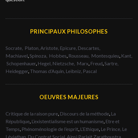
PRINCIPAUX PHILOSOPHES
Socrate,
Platon,
Aristote,
Epicure,
Descartes,
Machiavel
,
Spinoza,
Hobbes
,
Rousseau,
Montesquieu
,
Kant,
Schopenhauer
,
Hegel,
Nietzsche,
Marx
,
Freud
,
Sartre,
Heidegger
,
Thomas d’Aquin,
Leibniz,
Pascal
OEUVRES MAJEURES
Critique de la raison pure
,
Discours de la méthode
,
La
République
,
L’existentialisme est un humanisme
,
Etre et
Temps
,
Phénoménologie de l’esprit
,
L’Ethique
,
Le Prince,
Le
Léviathan,
Du Contrat Social
,
Ainsi Parlait Zarathoustra