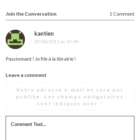
Join the Conversation
1 Comment
s
kantien
a
29/06/2012 at 07:44
y
s
Passionnant ! Je file à la librairie !
:
Leave a comment
L
e
Votre adresse e-mail ne sera pas
a
publiée.
Les champs obligatoires
v
sont indiqués avec
*
e
a
c
o
m