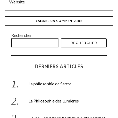
Rechercher
RECHERCHER
S
e
DERNIERS ARTICLES
a
r
c
La philosophie de Sartre
h
f
o
r
La Philosophie des Lumières
:
Céline : Voyage au bout de la nuit (Résumé)