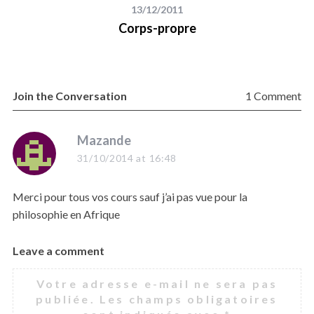
13/12/2011
Corps-propre
Join the Conversation
1 Comment
s
Mazande
a
31/10/2014 at 16:48
y
s
Merci pour tous vos cours sauf j’ai pas vue pour la
:
philosophie en Afrique
Leave a comment
L
e
Votre adresse e-mail ne sera pas
a
publiée.
Les champs obligatoires
v