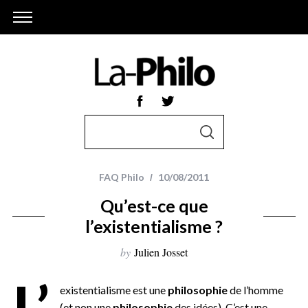
S
S
e
E
A
a
R
r
C
FAQ Philo
10/08/2011
H
c
Qu’est-ce que
h
l’existentialisme ?
f
o
by
Julien Josset
r
L’
:
existentialisme est une
philosophie
de l’homme
(et non une
philosophie
des idées). C’est une