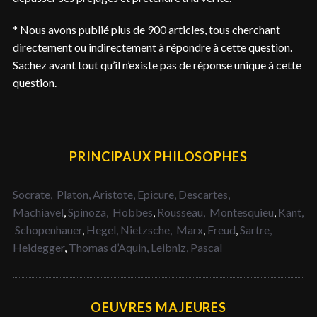
* Nous avons publié plus de 900 articles, tous cherchant
directement ou indirectement à répondre à cette question.
Sachez avant tout qu’il n’existe pas de réponse unique à cette
question.
PRINCIPAUX PHILOSOPHES
Socrate,
Platon,
Aristote,
Epicure,
Descartes,
Machiavel
,
Spinoza,
Hobbes
,
Rousseau,
Montesquieu
,
Kant,
Schopenhauer
,
Hegel,
Nietzsche,
Marx
,
Freud
,
Sartre,
Heidegger
,
Thomas d’Aquin,
Leibniz,
Pascal
OEUVRES MAJEURES