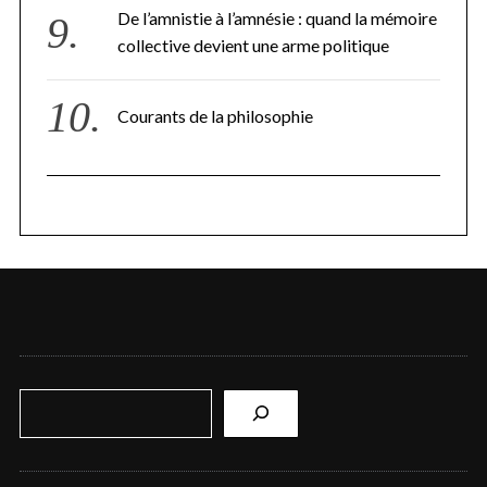
De l’amnistie à l’amnésie : quand la mémoire
collective devient une arme politique
Courants de la philosophie
R
e
c
h