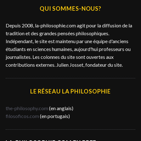
e
QUI SOMMES-NOUS?
r
c
Depuis 2008, la-philosophie.com agit pour la diffusion de la
h
tradition et des grandes pensées philosophiques.
e
Indépendant, le site est maintenu par une équipe d'anciens
r
étudiants en sciences humaines, aujourd'hui professeurs ou
journalistes. Les colonnes du site sont ouvertes aux
contributions externes. Julien Josset, fondateur du site.
LE RÉSEAU LA PHILOSOPHIE
the-philosophy.com
(en anglais)
filosoficos.com
(en portugais)