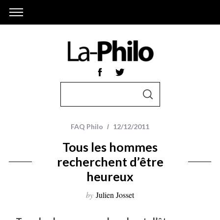
S
S
e
E
A
a
R
r
C
FAQ Philo
12/12/2011
H
c
Tous les hommes
h
recherchent d’être
f
o
heureux
r
by
Julien Josset
: