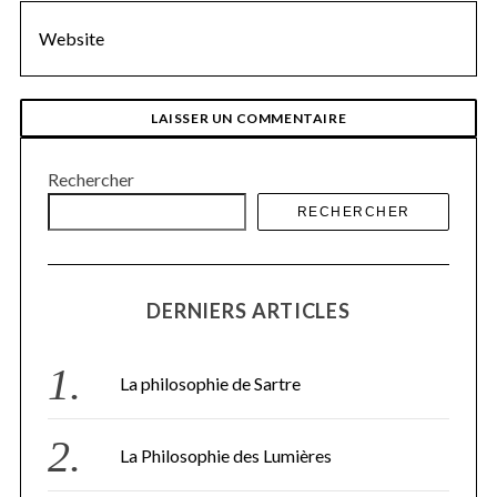
Rechercher
RECHERCHER
S
e
a
DERNIERS ARTICLES
r
c
h
La philosophie de Sartre
f
o
r
:
La Philosophie des Lumières