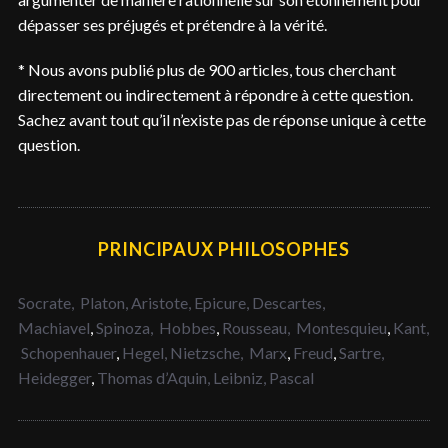
dépasser ses préjugés et prétendre à la vérité.
* Nous avons publié plus de 900 articles, tous cherchant
directement ou indirectement à répondre à cette question.
Sachez avant tout qu’il n’existe pas de réponse unique à cette
question.
PRINCIPAUX PHILOSOPHES
Socrate,
Platon,
Aristote,
Epicure,
Descartes,
Machiavel
,
Spinoza,
Hobbes
,
Rousseau,
Montesquieu
,
Kant,
Schopenhauer
,
Hegel,
Nietzsche,
Marx
,
Freud
,
Sartre,
Heidegger
,
Thomas d’Aquin,
Leibniz,
Pascal