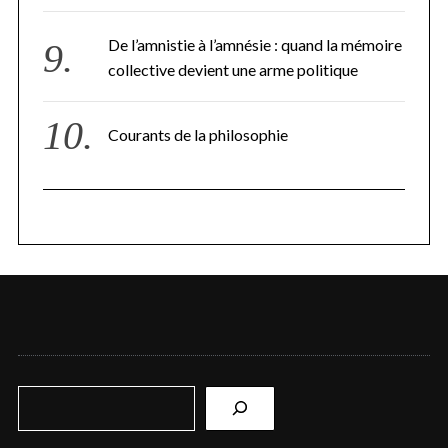
De l’amnistie à l’amnésie : quand la mémoire
collective devient une arme politique
Courants de la philosophie
R
e
c