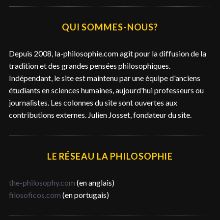
h
e
QUI SOMMES-NOUS?
r
c
Depuis 2008, la-philosophie.com agit pour la diffusion de la
h
tradition et des grandes pensées philosophiques.
e
Indépendant, le site est maintenu par une équipe d'anciens
r
étudiants en sciences humaines, aujourd'hui professeurs ou
journalistes. Les colonnes du site sont ouvertes aux
contributions externes. Julien Josset, fondateur du site.
LE RÉSEAU LA PHILOSOPHIE
the-philosophy.com
(en anglais)
filosoficos.com
(en portugais)