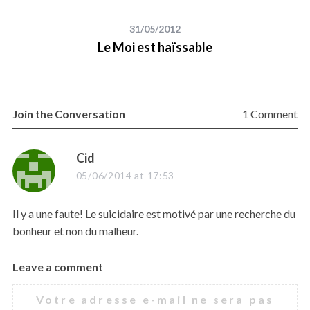
31/05/2012
Le Moi est haïssable
Join the Conversation
1 Comment
s
Cid
a
05/06/2014 at 17:53
y
s
Il y a une faute! Le suicidaire est motivé par une recherche du
:
bonheur et non du malheur.
Leave a comment
L
e
Votre adresse e-mail ne sera pas
a